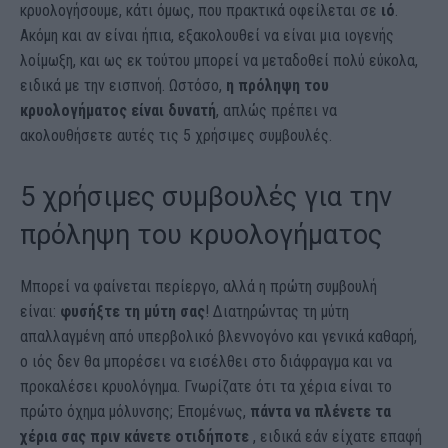
κρυολογήσουμε, κάτι όμως, που πρακτικά οφείλεται σε
ιό
.
Ακόμη και αν είναι ήπια, εξακολουθεί να είναι μια ιογενής
λοίμωξη, και ως εκ τούτου μπορεί να μεταδοθεί πολύ εύκολα,
ειδικά με την εισπνοή. Ωστόσο,
η πρόληψη του
κρυολογήματος είναι δυνατή
, απλώς πρέπει να
ακολουθήσετε αυτές τις 5 χρήσιμες συμβουλές.
5 χρήσιμες συμβουλές για την
πρόληψη του κρυολογήματος
Μπορεί να φαίνεται περίεργο, αλλά η πρώτη συμβουλή
είναι:
φυσήξτε τη μύτη σας
! Διατηρώντας τη μύτη
απαλλαγμένη από υπερβολικό βλεννογόνο και γενικά καθαρή,
ο ιός δεν θα μπορέσει να εισέλθει στο διάφραγμα και να
προκαλέσει κρυολόγημα. Γνωρίζατε ότι τα χέρια είναι το
πρώτο όχημα μόλυνσης; Επομένως,
πάντα να πλένετε τα
χέρια σας πριν κάνετε οτιδήποτε
, ειδικά εάν είχατε επαφή