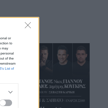
sonal or
ection to
ou may
 personal
out of the
 downstream
B’s List of