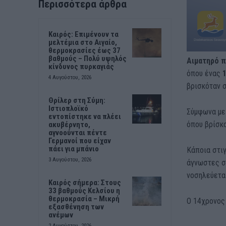
Περισσότερα άρθρα
Καιρός: Επιμένουν τα
μελτέμια στο Αιγαίο,
θερμοκρασίες έως 37
βαθμούς – Πολύ υψηλός
Αιματηρό π
κίνδυνος πυρκαγιάς
όπου ένας
4 Αυγούστου, 2026
βρισκόταν σ
Θρίλερ στη Σύμη:
Ιστιοπλοϊκό
Σύμφωνα με
εντοπίστηκε να πλέει
όπου βρίσκ
ακυβέρνητο,
αγνοούνται πέντε
Γερμανοί που είχαν
πάει για μπάνιο
Κάποια στιγ
3 Αυγούστου, 2026
άγνωστες σ
νοσηλεύεται
Καιρός σήμερα: Στους
33 βαθμούς Κελσίου η
θερμοκρασία – Μικρή
Ο 14χρονος 
εξασθένηση των
ανέμων
2 Αυγούστου, 2026