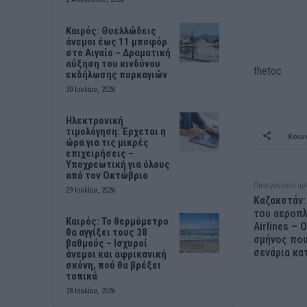
Καιρός: Θυελλώδεις
άνεμοι έως 11 μποφόρ
στο Αιγαίο – Δραματική
αύξηση του κινδύνου
thetoc
εκδήλωσης πυρκαγιών
30 Ιουλίου, 2026
Ηλεκτρονική
τιμολόγηση: Έρχεται η
Κοιν
ώρα για τις μικρές
επιχειρήσεις –
Υποχρεωτική για όλους
από τον Οκτώβριο
Προηγούμενο άρ
29 Ιουλίου, 2026
Καζακστάν:
του αεροπλ
Καιρός: Το θερμόμετρο
Airlines – 
θα αγγίξει τους 38
σμήνος που
βαθμούς – Ισχυροί
σενάρια κα
άνεμοι και αφρικανική
σκόνη, πού θα βρέξει
τοπικά
28 Ιουλίου, 2026