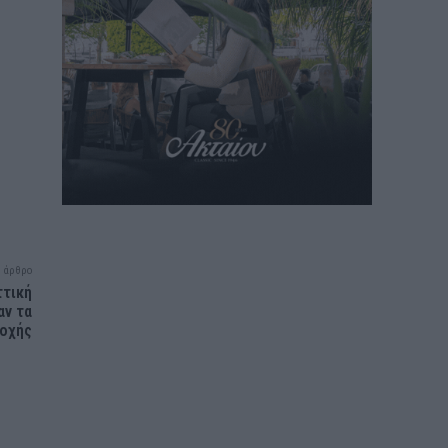
 άρθρο
ττική
αν τα
ροχής