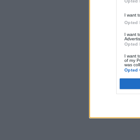
Opted 
I want t
Opted 
I want 
Advertis
Opted 
I want t
of my P
was col
Opted 