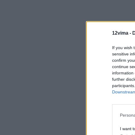
12vima -
D
If you wish 
sensitive in
confirm you
continue se
information 
further disc
participants
Downstream 
Persona
I want t