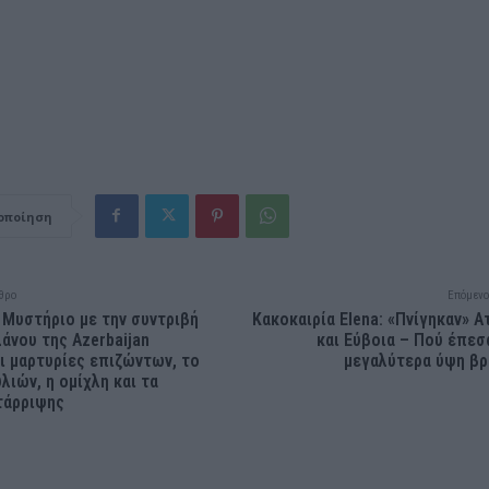
οποίηση
θρο
Επόμενο
 Μυστήριο με την συντριβή
Κακοκαιρία Elena: «Πνίγηκαν» Α
άνου της Azerbaijan
και Εύβοια – Πού έπεσ
Οι μαρτυρίες επιζώντων, το
μεγαλύτερα ύψη β
λιών, η ομίχλη και τα
τάρριψης