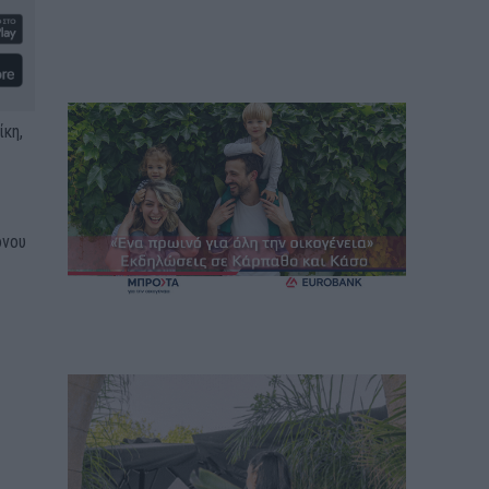
κη,
ονου