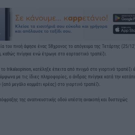
ία του πνοή άφησε ένας 58χρονος το απόγευμα της Τετάρτης (25/12)
, καθώς πνίγηκε ενώ έτρωγε στο εορταστικό τραπέζι.
το trikalaopinion, κατέληξε έπειτα από πνιγμό στο γιορτινό τραπέζι 
ύμφωνα με τις ίδιες πληροφορίες, ο άνδρας πνίγηκε κατά την κατάπ
 (από μεγάλο κομμάτι κρέας) στο γιορτινό τραπέζι.
πόφραξης της αναπνευστικής οδού υπέστη ανακοπή και δυστυχώς