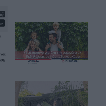
,
ένας
οση