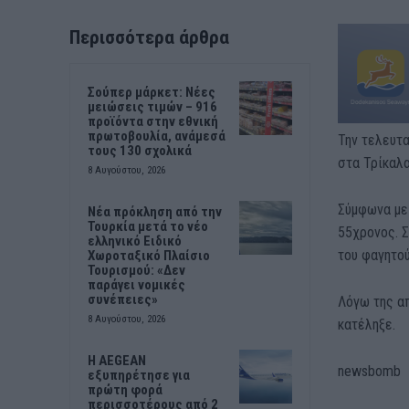
Περισσότερα άρθρα
Σούπερ μάρκετ: Νέες
μειώσεις τιμών – 916
προϊόντα στην εθνική
πρωτοβουλία, ανάμεσά
Την τελευτα
τους 130 σχολικά
στα Τρίκαλα
8 Αυγούστου, 2026
Σύμφωνα με 
Νέα πρόκληση από την
Τουρκία μετά το νέο
55χρονος. Σ
ελληνικό Ειδικό
του φαγητού
Χωροταξικό Πλαίσιο
Τουρισμού: «Δεν
παράγει νομικές
συνέπειες»
Λόγω της α
8 Αυγούστου, 2026
κατέληξε.
Η AEGEAN
newsbomb
εξυπηρέτησε για
πρώτη φορά
περισσοτέρους από 2