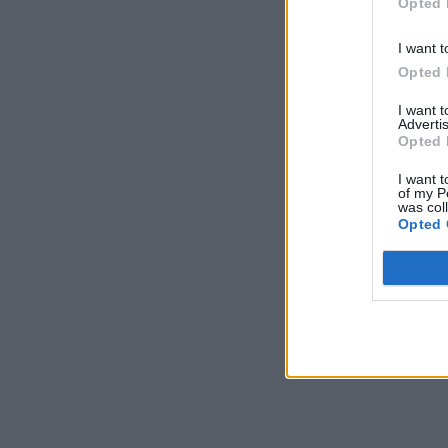
Opted 
I want t
Opted 
I want 
Advertis
Opted 
I want t
of my P
was col
Opted 