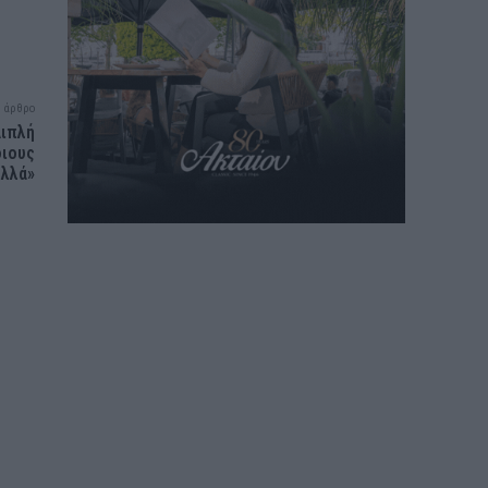
 άρθρο
Διπλή
οιους
ολλά»