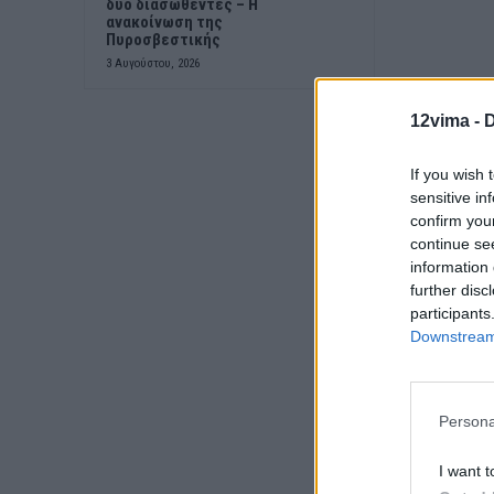
δύο διασωθέντες – Η
ανακοίνωση της
Πυροσβεστικής
3 Αυγούστου, 2026
12vima -
D
If you wish 
sensitive in
confirm you
continue se
information 
further disc
participants
Downstream 
Persona
I want t