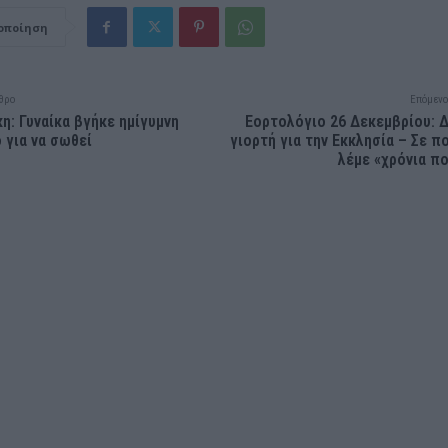
οποίηση
θρο
Επόμενο
η: Γυναίκα βγήκε ημίγυμνη
Εορτολόγιο 26 Δεκεμβρίου: 
 για να σωθεί
γιορτή για την Εκκλησία – Σε π
λέμε «χρόνια π