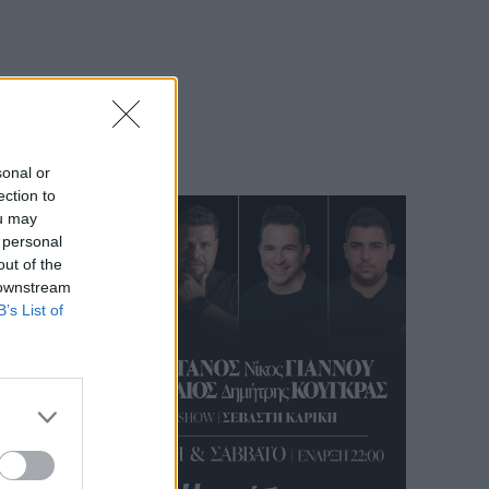
sonal or
ection to
ou may
 personal
out of the
 downstream
B’s List of