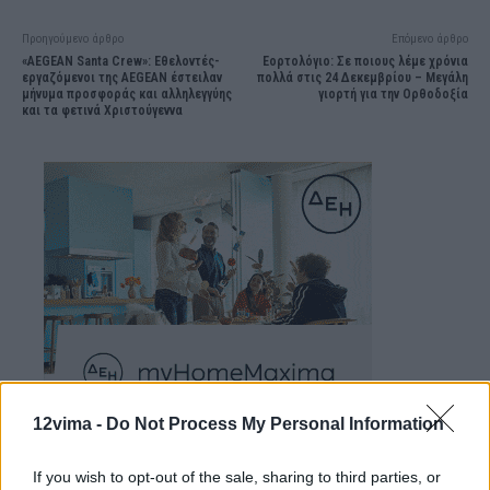
Προηγούμενο άρθρο
Επόμενο άρθρο
«AEGEAN Santa Crew»: Εθελοντές-
Εορτολόγιο: Σε ποιους λέμε χρόνια
εργαζόμενοι της AEGEAN έστειλαν
πολλά στις 24 Δεκεμβρίου – Μεγάλη
μήνυμα προσφοράς και αλληλεγγύης
γιορτή για την Ορθοδοξία
και τα φετινά Χριστούγεννα
12vima -
Do Not Process My Personal Information
If you wish to opt-out of the sale, sharing to third parties, or