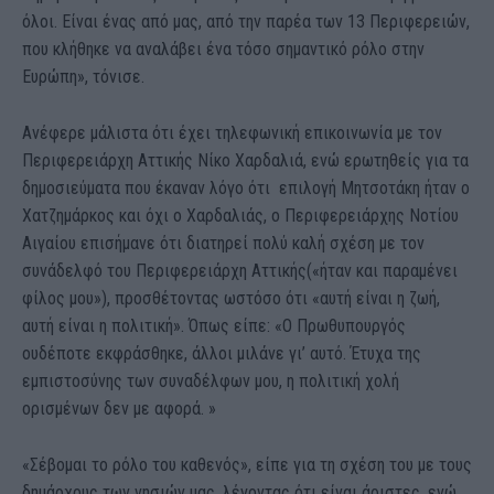
όλοι. Είναι ένας από μας, από την παρέα των 13 Περιφερειών,
που κλήθηκε να αναλάβει ένα τόσο σημαντικό ρόλο στην
Ευρώπη», τόνισε.
Ανέφερε μάλιστα ότι έχει τηλεφωνική επικοινωνία με τον
Περιφερειάρχη Αττικής Νίκο Χαρδαλιά, ενώ ερωτηθείς για τα
δημοσιεύματα που έκαναν λόγο ότι επιλογή Μητσοτάκη ήταν ο
Χατζημάρκος και όχι ο Χαρδαλιάς, ο Περιφερειάρχης Νοτίου
Αιγαίου επισήμανε ότι διατηρεί πολύ καλή σχέση με τον
συνάδελφό του Περιφερειάρχη Αττικής(«ήταν και παραμένει
φίλος μου»), προσθέτοντας ωστόσο ότι «αυτή είναι η ζωή,
αυτή είναι η πολιτική». Όπως είπε: «Ο Πρωθυπουργός
ουδέποτε εκφράσθηκε, άλλοι μιλάνε γι’ αυτό. Έτυχα της
εμπιστοσύνης των συναδέλφων μου, η πολιτική χολή
ορισμένων δεν με αφορά. »
«Σέβομαι το ρόλο του καθενός», είπε για τη σχέση του με τους
δημάρχους των νησιών μας, λέγοντας ότι είναι άριστες, ενώ