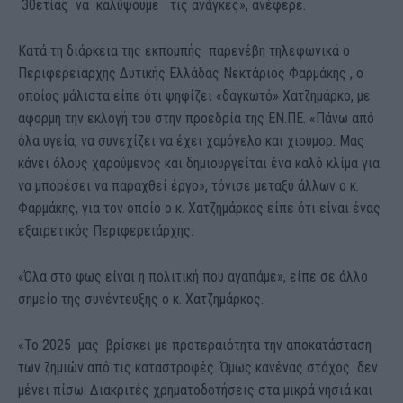
30ετίας να καλύψουμε τις ανάγκες», ανέφερε.
Κατά τη διάρκεια της εκπομπής παρενέβη τηλεφωνικά ο
Περιφερειάρχης Δυτικής Ελλάδας Νεκτάριος Φαρμάκης , ο
οποίος μάλιστα είπε ότι ψηφίζει «δαγκωτό» Χατζημάρκο, με
αφορμή την εκλογή του στην προεδρία της ΕΝ.ΠΕ. «Πάνω από
όλα υγεία, να συνεχίζει να έχει χαμόγελο και χιούμορ. Μας
κάνει όλους χαρούμενος και δημιουργείται ένα καλό κλίμα για
να μπορέσει να παραχθεί έργο», τόνισε μεταξύ άλλων ο κ.
Φαρμάκης, για τον οποίο ο κ. Χατζημάρκος είπε ότι είναι ένας
εξαιρετικός Περιφερειάρχης.
«Όλα στο φως είναι η πολιτική που αγαπάμε», είπε σε άλλο
σημείο της συνέντευξης ο κ. Χατζημάρκος.
«Το 2025 μας βρίσκει με προτεραιότητα την αποκατάσταση
των ζημιών από τις καταστροφές. Όμως κανένας στόχος δεν
μένει πίσω. Διακριτές χρηματοδοτήσεις στα μικρά νησιά και