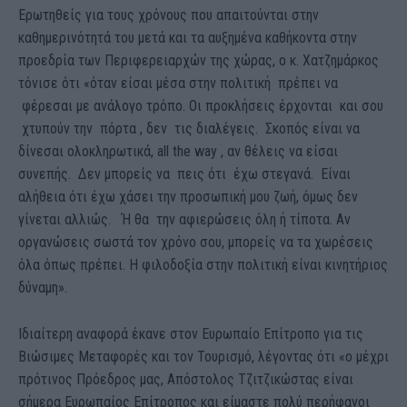
Ερωτηθείς για τους χρόνους που απαιτούνται στην
καθημερινότητά του μετά και τα αυξημένα καθήκοντα στην
προεδρία των Περιφερειαρχών της χώρας, ο κ. Χατζημάρκος
τόνισε ότι «όταν είσαι μέσα στην πολιτική πρέπει να
φέρεσαι με ανάλογο τρόπο. Οι προκλήσεις έρχονται και σου
χτυπούν την πόρτα , δεν τις διαλέγεις. Σκοπός είναι να
δίνεσαι ολοκληρωτικά, all the way , αν θέλεις να είσαι
συνεπής. Δεν μπορείς να πεις ότι έχω στεγανά. Είναι
αλήθεια ότι έχω χάσει την προσωπική μου ζωή, όμως δεν
γίνεται αλλιώς. Ή θα την αφιερώσεις όλη ή τίποτα. Αν
οργανώσεις σωστά τον χρόνο σου, μπορείς να τα χωρέσεις
όλα όπως πρέπει. Η φιλοδοξία στην πολιτική είναι κινητήριος
δύναμη».
Ιδιαίτερη αναφορά έκανε στον Ευρωπαίο Επίτροπο για τις
Βιώσιμες Μεταφορές και τον Τουρισμό, λέγοντας ότι «ο μέχρι
πρότινος Πρόεδρος μας, Απόστολος Τζιτζικώστας είναι
σήμερα Ευρωπαίος Επίτροπος και είμαστε πολύ περήφανοι