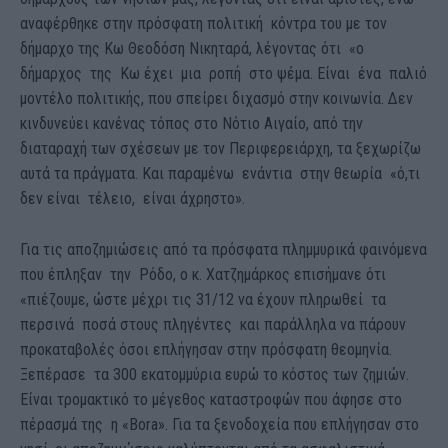
αναφέρθηκε στην πρόσφατη πολιτική κόντρα του με τον
δήμαρχο της Κω Θεοδόση Νικηταρά, λέγοντας ότι «ο
δήμαρχος της Κω έχει μια ροπή στο ψέμα. Είναι ένα παλιό
μοντέλο πολιτικής, που σπείρει διχασμό στην κοινωνία. Δεν
κινδυνεύει κανένας τόπος στο Νότιο Αιγαίο, από την
διαταραχή των σχέσεων με τον Περιφερειάρχη, τα ξεχωρίζω
αυτά τα πράγματα. Και παραμένω ενάντια στην θεωρία «ό,τι
δεν είναι τέλειο, είναι άχρηστο».
Για τις αποζημιώσεις από τα πρόσφατα πλημμυρικά φαινόμενα
που έπληξαν την Ρόδο, ο κ. Χατζημάρκος επισήμανε ότι
«πιέζουμε, ώστε μέχρι τις 31/12 να έχουν πληρωθεί τα
περσινά ποσά στους πληγέντες και παράλληλα να πάρουν
προκαταβολές όσοι επλήγησαν στην πρόσφατη θεομηνία.
Ξεπέρασε τα 300 εκατομμύρια ευρώ το κόστος των ζημιών.
Είναι τρομακτικό το μέγεθος καταστροφών που άφησε στο
πέρασμά της η «Bora». Για τα ξενοδοχεία που επλήγησαν στο