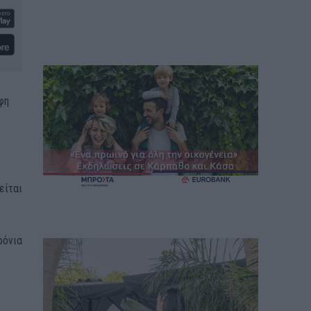
φη
είται
ρόνια