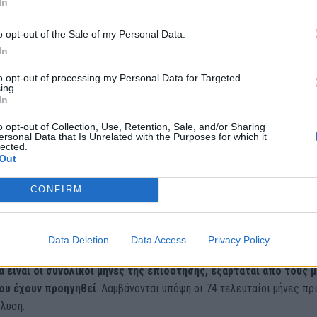
In
o opt-out of the Sale of my Personal Data.
In
to opt-out of processing my Personal Data for Targeted
ing.
In
o opt-out of Collection, Use, Retention, Sale, and/or Sharing
το βασικό ποσό, προβλέπεται και προσαύξηση
η οποία μπορεί να
ersonal Data that Is Unrelated with the Purposes for which it
από 2% έως και 30% η οποία υπολογίζεται επί του ελάχιστου
lected.
Out
υ. Αυτή δίνεται μόνο σε όσους έχουν πάνω από 4 χρόνια προϋπηρεσ
ργοδότη μέχρι τη στιγμή απόλυσής τους. Επίσης, προβλέπεται
CONFIRM
 40% για ένα έμμεσα ασφαλισμένο μέλος στο όνομα του δικαιούχου 
ανεργίας αλλά και 20 ευρώ για κάθε επόμενο. Συνολικά, η προσαύξη
ελών δεν μπορεί να ξεπερνά τα 100 ευρώ τον μήνα.
Data Deletion
Data Access
Privacy Policy
α είναι οι συνολικοί μήνες της επιδότησης, εξαρτάται από τους 
ου έχουν προηγηθεί
. Λαμβάνονται υπόψη οι 74 τελευταίοι μήνες πρ
λυση.