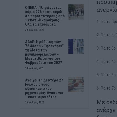
προϋπηρ
ΟΠΕΚΑ: Πληρώνονται
ανεργία
αύριο 276 εκατ. ευρώ
σε περισσότερους από
1 εκατ. δικαιούχους –
1. Για το π
Όλα τα επιδόματα
30 Ιουλίου, 2026
2. Για το δ
ΑΑΔΕ: Η ρύθμιση των
72 δόσεων “φρενάρει”
3. Για το 3
τη λίστα των
μεγαλοοφειλετών –
Μετατίθεται για τον
4. Για το 4
Φεβρουάριο του 2027
28 Ιουλίου, 2026
5. Για το 5ο
Ανοίγει τη Δευτέρα 27
Ιουλίου ο νέος
6. Για το 7ο
εξωδικαστικός
μηχανισμός: Ανάσα για
1 εκατ. οφειλέτες
Με δεδο
26 Ιουλίου, 2026
ανέρχετ