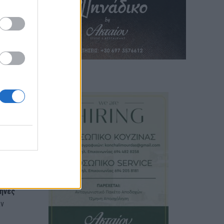
ίας
του
ση
μήνες
ιν