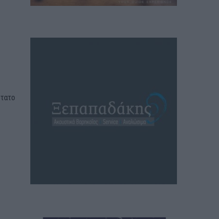
ώτατο