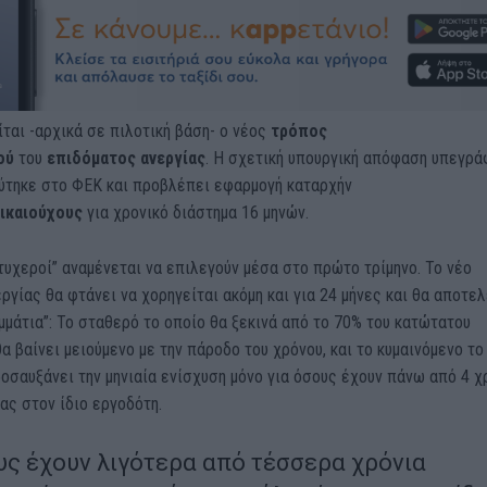
ται -αρχικά σε πιλοτική βάση- ο νέος
τρόπος
ού
του
επιδόματος ανεργίας
. Η σχετική υπουργική απόφαση υπεγρά
εύτηκε στο ΦΕΚ και προβλέπει εφαρμογή καταρχήν
ικαιούχους
για χρονικό διάστημα 16 μηνών.
τυχεροί” αναμένεται να επιλεγούν μέσα στο πρώτο τρίμηνο. Το νέο
ργίας θα φτάνει να χορηγείται ακόμη και για 24 μήνες και θα αποτελ
μμάτια”: Το σταθερό το οποίο θα ξεκινά από το 70% του κατώτατου
θα βαίνει μειούμενο με την πάροδο του χρόνου, και το κυμαινόμενο το
οσαυξάνει την μηνιαία ενίσχυση μόνο για όσους έχουν πάνω από 4 χ
ας στον ίδιο εργοδότη.
υς έχουν λιγότερα από τέσσερα χρόνια