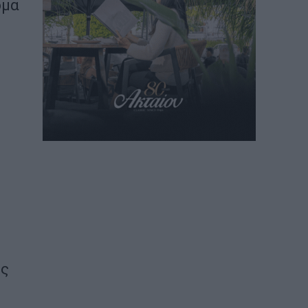
ομα
ός