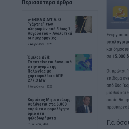
Περισσότερα άρθρα
e-ΕΦΚΑ & ΔΥΠΑ: Ο
“χάρτης” των
πληρωμών από 3 έως 7
Αυγούστου – Αναλυτικά
Ενεργοποιεί
οι ημερομηνίες
υπολογισμ
2 Αυγούστου, 2026
και δημοσι
σε
15.000
δ
Όμιλος ΔΕΗ:
Επεκτείνεται δυναμικά
στην αγορά της
Οι πρώτοι “
Πολωνίας με
χαρτοφυλάκιο ΑΠΕ
επίδομα ανε
277,3 MW
από δύο “κο
1 Αυγούστου, 2026
μισθού και 
οποίο θα πρ
Κυριάκος Μητσοτάκης:
Αυξάνεται στα 6.000
προϋπηρεσί
ευρώ το αφορολόγητο
όριο στα
φιλοδωρήματα
Για όσο
31 Ιουλίου, 2026