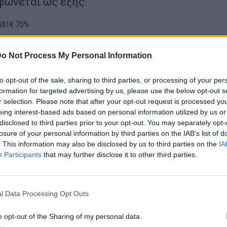
φώνεται ως εξής:
 581€ 70%
 498€ 60%
o Not Process My Personal Information
 415€ 50%
to opt-out of the sale, sharing to third parties, or processing of your per
formation for targeted advertising by us, please use the below opt-out s
r selection. Please note that after your opt-out request is processed y
 332€ 40%
eing interest-based ads based on personal information utilized by us or
disclosed to third parties prior to your opt-out. You may separately opt-
 249€ 30%
losure of your personal information by third parties on the IAB’s list of
. This information may also be disclosed by us to third parties on the
IA
 249€ 30%
Participants
that may further disclose it to other third parties.
 166€ 20%
l Data Processing Opt Outs
 166€ 20%
o opt-out of the Sharing of my personal data.