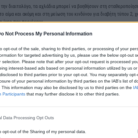
την διαιτολόγο, τα αχλάδια μπορεί να βοηθήσουν στη σταθεροποίησ
ο αίμα και ακόμη και στη μείωση του κινδύνου για διαβήτη τύπου 2, χ
ς ίνες που περιέχουν.
o Not Process My Personal Information
περιέχουν επίσης ανθοκυανίνη, ένα ισχυρό αντιοξειδωτικό, ενώ
έχουν και χαμηλό γλυκαιμικό δείκτη.
to opt-out of the sale, sharing to third parties, or processing of your per
formation for targeted advertising by us, please use the below opt-out s
r selection. Please note that after your opt-out request is processed y
υφίζουν από τη δυσκοιλιότητα
eing interest-based ads based on personal information utilized by us or
disclosed to third parties prior to your opt-out. You may separately opt-
ίνες μαλακώνουν τα κόπρανα σας, κάτι που βοηθά τα πράγματα να
losure of your personal information by third parties on the IAB’s list of
το έντερο σας. Ένα μόνο αχλάδι περιέχει 6 γραμμάρια φυτικών ινών,
. This information may also be disclosed by us to third parties on the
IA
Participants
that may further disclose it to other third parties.
τίνη που περιέχει μπορεί να βοηθήσει με τη δυσκοιλιότητα και να
την υγεία του μικροβιώματος του εντέρου.
l Data Processing Opt Outs
ουν τη φλεγμονή
o opt-out of the Sharing of my personal data.
δωτικά που περιέχει το αχλάδι, τα φλαβονοειδή, μπορούν να αποτρ