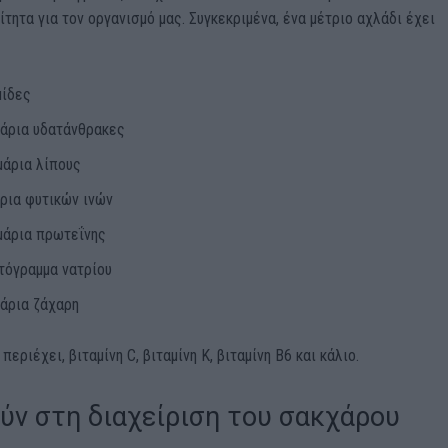
ίτητα για τον οργανισμό μας. Συγκεκριμένα, ένα μέτριο αχλάδι έχει
μίδες
μάρια υδατάνθρακες
μάρια λίπους
ρια φυτικών ινών
μάρια πρωτεΐνης
τόγραμμα νατρίου
μάρια ζάχαρη
περιέχει, βιταμίνη C, βιταμίνη Κ, βιταμίνη Β6 και κάλιο.
ύν στη διαχείριση του σακχάρου