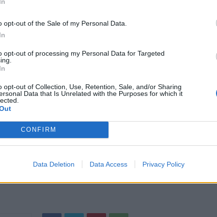
In
υτταρικής βλάβης που οδηγεί σε φλεγμονή.
o opt-out of the Sale of my Personal Data.
In
χνουν ότι τα φλαβονοειδή μπορούν να μειώσουν τη φλεγμονή και να
ν κίνδυνο του καρκίνου, της καρδιοπάθειας και διάφορων λοιμώξεων
to opt-out of processing my Personal Data for Targeted
ing.
In
ουν την υγεία της καρδιάς
o opt-out of Collection, Use, Retention, Sale, and/or Sharing
ersonal Data that Is Unrelated with the Purposes for which it
lected.
είναι ένα εξαιρετικό μέρος μιας υγιεινής διατροφής για την καρδιά. 
Out
στατικά στα αχλάδια, όπως οι ανθοκυανίνες, οι φυτικές ίνες και το
ούν να ωφελήσουν την καρδιά σας.
CONFIRM
 iStock
Data Deletion
Data Access
Privacy Policy