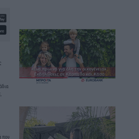
ς
λάδια
,
ά που