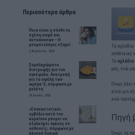
Περισσότερα άρθρα
Ποια είναι η σύνθετη
σχέση καφέ και
αυτοάνοσων – Η
ρευματολόγος εξηγεί
Τα αχλάδια
2 Αυγούστου, 2026
ασθένειες κ
Τα
αχλάδια
Συμπληρώματα
μας, ενώ μα
διατροφής για τον
εγκέφαλο: Ανατροπή
για τα οφέλη των
Όπως λέει η
ωμέγα-3, σύμφωνα με
μελέτη
είναι μια ε
24 Ιουνίου, 2026
ενώ ταυτόχ
«Επαναστατικό»
εμβόλιο κατά του
Πηγή 
καρκίνου μπορεί να
εξαλείψει όγκους σε
ασθενείς, σύμφωνα με
Όπως τα πε
κλινική δοκιμή