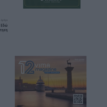
 άρθρο
; Εδώ
ντηση