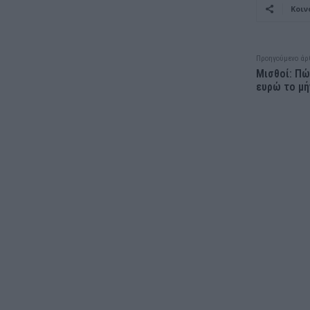
Κοιν
Προηγούμενο άρ
Μισθοί: Πώ
ευρώ το μή