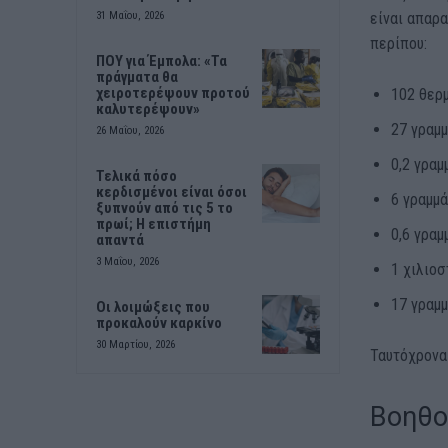
είναι απαρα
31 Μαΐου, 2026
περίπου:
ΠΟΥ για Έμπολα: «Τα
πράγματα θα
χειροτερέψουν προτού
102 θερ
καλυτερέψουν»
27 γραμ
26 Μαΐου, 2026
0,2 γραμ
Τελικά πόσο
κερδισμένοι είναι όσοι
6 γραμμά
ξυπνούν από τις 5 το
πρωί; Η επιστήμη
0,6 γραμ
απαντά
3 Μαΐου, 2026
1 χιλιοσ
17 γραμ
Οι λοιμώξεις που
προκαλούν καρκίνο
30 Μαρτίου, 2026
Ταυτόχρονα 
Βοηθο