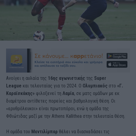
Ανοίγει η αυλαία της
16ης αγωνιστικής
της
Super
League
και τελευταίας για το 2024. Ο
Ολυμπιακός
στο
«Γ.
Καραϊσκάκης»
φιλοξενεί τη
Λαμία
, σε ματς ομάδων με εκ
διαμέτρου αντίθετες πορείες και βαθμολογική θέση. Οι
«ερυθρόλευκοι» είναι πρωτοπόροι, ενώ η ομάδα της
Φθιώτιδας μαζί με την Athens Kallithea στην τελευταία θέση.
Η ομάδα του
Μεντιλίμπαρ
θέλει να διασκεδάσει τις