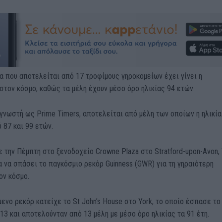
 που αποτελείται από 17 τροφίμους γηροκομείων έχει γίνει η
στον κόσμο, καθώς τα μέλη έχουν μέσο όρο ηλικίας 94 ετών.
γνωστή ως Prime Timers, αποτελείται από μέλη των οποίων η ηλικία
ύ 87 και 99 ετών.
 την Πέμπτη στο ξενοδοχείο Crowne Plaza στο Stratford-upon-Avon,
ια να σπάσει το παγκόσμιο ρεκόρ Guinness (GWR) για τη γηραιότερη
ον κόσμο.
ενο ρεκόρ κατείχε το St John’s House στο York, το οποίο έσπασε το
13 και αποτελούνταν από 13 μέλη με μέσο όρο ηλικίας τα 91 έτη.