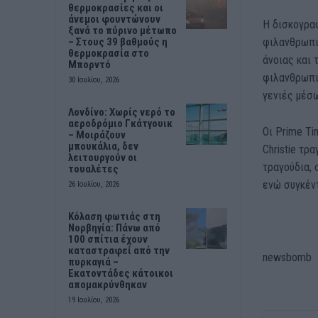
θερμοκρασίες και οι
άνεμοι φουντώνουν
Η δισκογραφ
ξανά το πύρινο μέτωπο
φιλανθρωπικ
– Στους 39 βαθμούς η
θερμοκρασία στο
άνοιας και 
Μπορντό
φιλανθρωπι
30 Ιουλίου, 2026
γενιές μέσω
Λονδίνο: Χωρίς νερό το
αεροδρόμιο Γκάτγουικ
Οι Prime Ti
– Μοιράζουν
μπουκάλια, δεν
Christie τρ
λειτουργούν οι
τραγούδια, 
τουαλέτες
ενώ συγκέν
26 Ιουλίου, 2026
Κόλαση φωτιάς στη
Νορβηγία: Πάνω από
100 σπίτια έχουν
καταστραφεί από την
newsbomb
πυρκαγιά –
Εκατοντάδες κάτοικοι
απομακρύνθηκαν
19 Ιουλίου, 2026