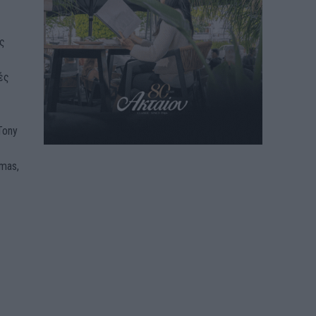
ης
ές
Tony
tmas,