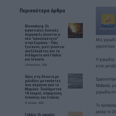
Περισσότερα άρθρα
Bloomberg: Οι
γιγαντιαίες δασικές
πυρκαγιές γίνονται η
νέα “κανονικότητα”
Μια χορωδία
στην Ευρώπη – Πώς
γηραιότερη 
ξεσπούν, γιατί γίνονται
ανεξέλεγκτες και τα
διδάγματα από Γαλλία
Η χορωδία, 
και Ισπανία
2 Αυγούστου, 2026
είναι μεταξ
Χάος στη Θέουτα με
Εμφανίστηκε
χιλιάδες μετανάστες
που πέρασαν από το
Midlands, γ
Μαρόκο: Τουλάχιστον
χορωδία στ
18 νεκροί, σύγκρουση
Ισπανίας και Ιταλίας
31 Ιουλίου, 2026
Το προηγούμ
ρεκόρ το 20
Γαλλία: Οι υψηλές