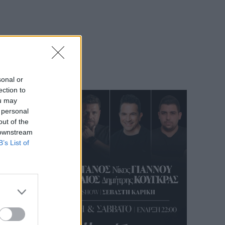
 άρθρο
ης με
 1963
sonal or
ection to
ou may
 personal
out of the
 downstream
B’s List of