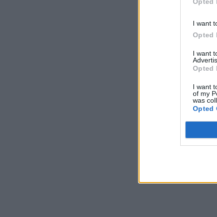
Opted 
I want t
Opted 
I want 
Advertis
Opted 
I want t
of my P
was col
Opted 