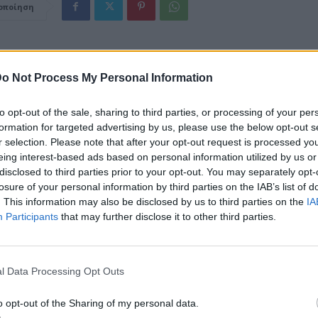
οποίηση
θρο
Επόμενο
Ο εργολάβος αγόρασε
Τζένη Καρέζη: Η φωτογραφία τ
o Not Process My Personal Information
ον Τούρκο δολοφόνο, λίγο
τον Νίκο Κούρκουλο από το
κοτώσει
to opt-out of the sale, sharing to third parties, or processing of your per
formation for targeted advertising by us, please use the below opt-out s
r selection. Please note that after your opt-out request is processed y
eing interest-based ads based on personal information utilized by us or
disclosed to third parties prior to your opt-out. You may separately opt-
losure of your personal information by third parties on the IAB’s list of
. This information may also be disclosed by us to third parties on the
IA
Participants
that may further disclose it to other third parties.
l Data Processing Opt Outs
o opt-out of the Sharing of my personal data.