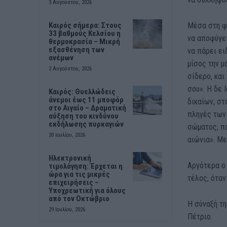
3 Αυγούστου, 2026
Μέσα στη φυ
Καιρός σήμερα: Στους
33 βαθμούς Κελσίου η
να αποφύγει
θερμοκρασία – Μικρή
εξασθένηση των
να πάρει ει
ανέμων
μίσος την 
2 Αυγούστου, 2026
σίδερο, και
σου». Η δε 
Καιρός: Θυελλώδεις
άνεμοι έως 11 μποφόρ
δικαίων, στ
στο Αιγαίο – Δραματική
πληγές των 
αύξηση του κινδύνου
εκδήλωσης πυρκαγιών
σώματος, πο
30 Ιουλίου, 2026
αιώνια». Με
Ηλεκτρονική
Αργότερα ο 
τιμολόγηση: Έρχεται η
ώρα για τις μικρές
τέλος, όταν
επιχειρήσεις –
Υποχρεωτική για όλους
από τον Οκτώβριο
Η σύναξή τη
29 Ιουλίου, 2026
Πέτριο.