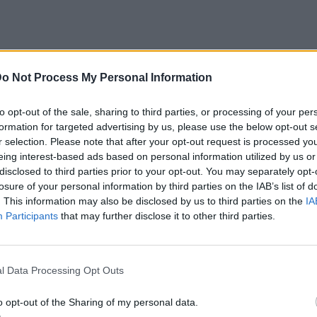
o Not Process My Personal Information
to opt-out of the sale, sharing to third parties, or processing of your per
formation for targeted advertising by us, please use the below opt-out s
r selection. Please note that after your opt-out request is processed y
eing interest-based ads based on personal information utilized by us or
οποίηση
disclosed to third parties prior to your opt-out. You may separately opt-
losure of your personal information by third parties on the IAB’s list of
. This information may also be disclosed by us to third parties on the
IA
θρο
Επόμενο
Participants
that may further disclose it to other third parties.
ζονται οι κήλες; Τα
Συγκίνηση στην κηδεία του 
ητικά σημάδια
Χαρδαβέλλα – Το “αντίο” του γιο
l Data Processing Opt Outs
o opt-out of the Sharing of my personal data.