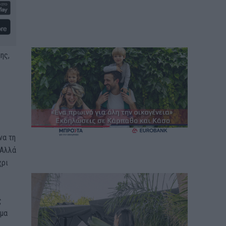
ης,
να τη
 Αλλά
χρι
ς
σμα