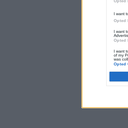
Opted 
I want t
Opted 
I want 
Advertis
Opted 
I want t
of my P
was col
Opted 