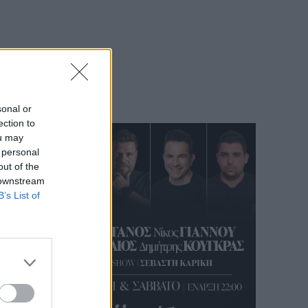
sonal or
ection to
ou may
 personal
out of the
 downstream
B’s List of
 άρθρο
Κώστα
υ του