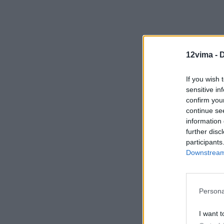
12vima -
D
news247
If you wish 
sensitive in
confirm you
continue se
Κοιν
information 
further disc
participants
Προηγούμενο άρ
Downstream 
Πού εμφανί
προειδοποι
Persona
I want t