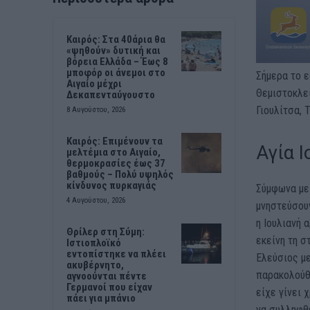
Καιρός: Στα 40άρια θα
«ψηθούν» δυτική και
βόρεια Ελλάδα – Έως 8
μποφόρ οι άνεμοι στο
Σήμερα το ε
Αιγαίο μέχρι
Θεμιστοκλεία
Δεκαπενταύγουστο
Γιουλίτσα, Τ
8 Αυγούστου, 2026
Καιρός: Επιμένουν τα
Αγία Ι
μελτέμια στο Αιγαίο,
θερμοκρασίες έως 37
βαθμούς – Πολύ υψηλός
κίνδυνος πυρκαγιάς
Σύμφωνα με 
4 Αυγούστου, 2026
μνηστεύσουν
η Ιουλιανή 
Θρίλερ στη Σύμη:
εκείνη τη σ
Ιστιοπλοϊκό
εντοπίστηκε να πλέει
Ελεύσιος μ
ακυβέρνητο,
παρακολούθη
αγνοούνται πέντε
Γερμανοί που είχαν
είχε γίνει 
πάει για μπάνιο
να συλληφθε