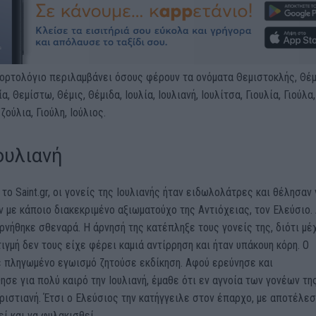
ορτολόγιο περιλαμβάνει όσους φέρουν τα ονόματα Θεμιστοκλής, Θέμ
, Θεμίστω, Θέμις, Θέμιδα, Ιουλία, Ιουλιανή, Ιουλίτσα, Γιουλία, Γιούλα,
ζούλια, Γιούλη, Ιούλιος.
ουλιανή
το Saint.gr, οι γονείς της Ιουλιανής ήταν ειδωλολάτρες και θέλησαν 
 με κάποιο διακεκριμένο αξιωματούχο της Αντιόχειας, τον Ελεύσιο.
αρνήθηκε σθεναρά. Η άρνησή της κατέπληξε τους γονείς της, διότι μέ
τιγμή δεν τους είχε φέρει καμιά αντίρρηση και ήταν υπάκουη κόρη. Ο
ε πληγωμένο εγωισμό ζητούσε εκδίκηση. Αφού ερεύνησε και
σε για πολύ καιρό την Ιουλιανή, έμαθε ότι εν αγνοία των γονέων τη
χριστιανή. Έτσι ο Ελεύσιος την κατήγγειλε στον έπαρχο, με αποτέλε
ί και να φυλακισθεί.