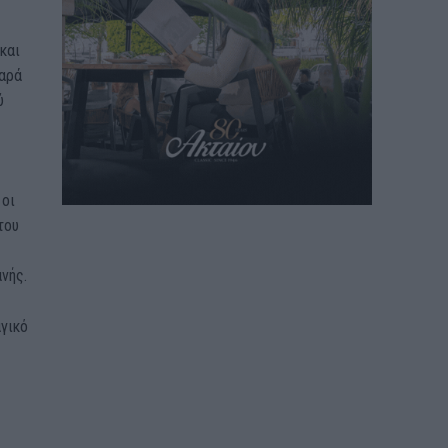
και
παρά
ύ
 οι
του
ανής.
γικό