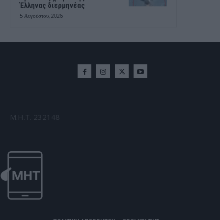
Έλληνας διερμηνέας
5 Αυγούστου, 2026
Μ.Η.Τ. 232148