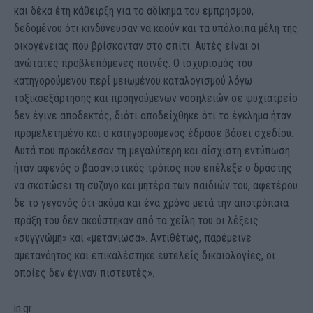
και δέκα έτη κάθειρξη για το αδίκημα του εμπρησμού,
δεδομένου ότι κινδύνευσαν να καούν και τα υπόλοιπα μέλη της
οικογένειας που βρίσκονταν στο σπίτι. Αυτές είναι οι
ανώτατες προβλεπόμενες ποινές. Ο ισχυρισμός του
κατηγορούμενου περί μειωμένου καταλογισμού λόγω
τοξικοεξάρτησης και προηγούμενων νοσηλειών σε ψυχιατρείο
δεν έγινε αποδεκτός, διότι αποδείχθηκε ότι το έγκλημα ήταν
προμελετημένο και ο κατηγορούμενος έδρασε βάσει σχεδίου.
Αυτά που προκάλεσαν τη μεγαλύτερη και αίσχιστη εντύπωση
ήταν αφενός ο βασανιστικός τρόπος που επέλεξε ο δράστης
να σκοτώσει τη σύζυγο και μητέρα των παιδιών του, αφετέρου
δε το γεγονός ότι ακόμα και ένα χρόνο μετά την αποτρόπαια
πράξη του δεν ακούστηκαν από τα χείλη του οι λέξεις
«συγγνώμη» και «μετάνιωσα». Αντιθέτως, παρέμεινε
αμετανόητος και επικαλέστηκε ευτελείς δικαιολογίες, οι
οποίες δεν έγιναν πιστευτές».
in.gr