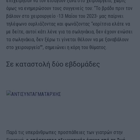
επιχείρησαν να τον εισάγουν ξανά στο χειρουργείο, χωρίς
όμως να ενημερώσουν τους συγγενείς του: “Το βράδυ πριν τον
βάλουν στο χειρουργείο -13 Μαΐου του 2023- μας παίρνει
τηλέφωνο ουρλιάζοντας και φωνάζοντας “κορίτσια ελάτε να
με δείτε, αυτοί κάτι λένε για τα σωληνάκια, δεν έχουν ενώσει
τα σωληνάκια, δεν ξέρω τι γίνεται θέλουν να με ξαναβάλουν
στο χειρουργείο””, σημειώνει η κόρη του θύματος.
Σε καταστολή δύο εβδομάδες
Παρά τις υπεράνθρωπες προσπάθειες των γιατρών στην