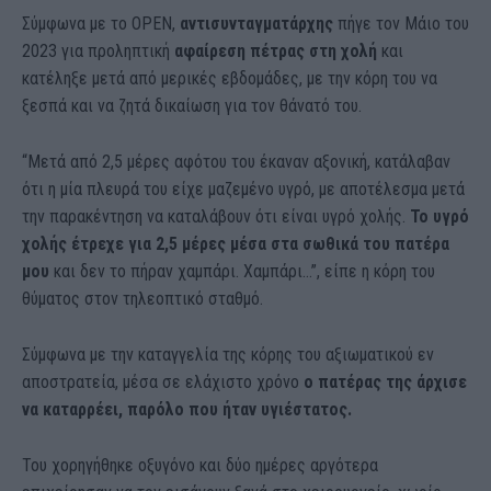
Σύμφωνα με το OPEN,
αντισυνταγματάρχης
πήγε τον Μάιο του
2023 για προληπτική
αφαίρεση πέτρας στη χολή
και
κατέληξε μετά από μερικές εβδομάδες, με την κόρη του να
ξεσπά και να ζητά δικαίωση για τον θάνατό του.
“Μετά από 2,5 μέρες αφότου του έκαναν αξονική, κατάλαβαν
ότι η μία πλευρά του είχε μαζεμένο υγρό, με αποτέλεσμα μετά
την παρακέντηση να καταλάβουν ότι είναι υγρό χολής.
Το υγρό
χολής έτρεχε για 2,5 μέρες μέσα στα σωθικά του πατέρα
μου
και δεν το πήραν χαμπάρι. Χαμπάρι…”, είπε η κόρη του
θύματος στον τηλεοπτικό σταθμό.
Σύμφωνα με την καταγγελία της κόρης του αξιωματικού εν
αποστρατεία, μέσα σε ελάχιστο χρόνο
ο πατέρας της άρχισε
να καταρρέει, παρόλο που ήταν υγιέστατος.
Του χορηγήθηκε οξυγόνο και δύο ημέρες αργότερα