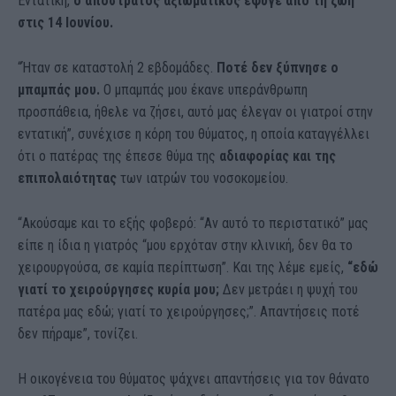
Εντατική,
ο απόστρατος αξιωματικός έφυγε από τη ζωή
στις 14 Ιουνίου.
“Ήταν σε καταστολή 2 εβδομάδες.
Ποτέ δεν ξύπνησε ο
μπαμπάς μου.
Ο μπαμπάς μου έκανε υπεράνθρωπη
προσπάθεια, ήθελε να ζήσει, αυτό μας έλεγαν οι γιατροί στην
εντατική”, συνέχισε η κόρη του θύματος, η οποία καταγγέλλει
ότι ο πατέρας της έπεσε θύμα της
αδιαφορίας και της
επιπολαιότητας
των ιατρών του νοσοκομείου.
“Ακούσαμε και το εξής φοβερό: “Αν αυτό το περιστατικό” μας
είπε η ίδια η γιατρός “μου ερχόταν στην κλινική, δεν θα το
χειρουργούσα, σε καμία περίπτωση”. Και της λέμε εμείς,
“εδώ
γιατί το χειρούργησες κυρία μου;
Δεν μετράει η ψυχή του
πατέρα μας εδώ; γιατί το χειρούργησες;”. Απαντήσεις ποτέ
δεν πήραμε”, τονίζει.
Η οικογένεια του θύματος ψάχνει απαντήσεις για τον θάνατο