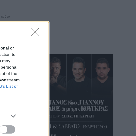
 άρθρο
 πóσο
όητες
άσεις
sonal or
ection to
ou may
 personal
out of the
 downstream
B’s List of