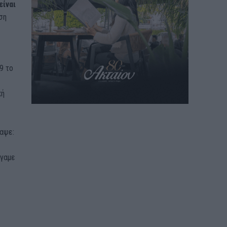
είναι
ση
9 το
κή
ραψε:
ύγαμε