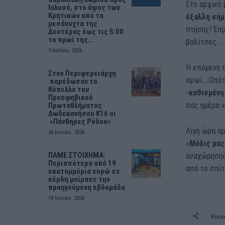
Στο αρχικό 
Ιαλυσό, στο ύψος των
Κρητικών από τα
έξαλλη σή
μεσάνυχτα της
πτήσης! Έπρ
Δευτέρας έως τις 5:00
το πρωί της...
βαλίτσες…
3 Ιουλίου, 2026
Η επόμενη π
Στον Περιφερειάρχη
πρωί… Οπότ
παρέδωσαν το
Κύπελλο του
-καθισμένη
Προεφηβικού
σας ημέρα ν
Πρωταθλήματος
Δωδεκανήσου Κ16 οι
«Πάνθηρες Ρόδου»
Λίγη ώρα αρ
26 Ιουνίου, 2026
«
Μόλις μας
ΠΑΜΕ ΣΤΟΙΧΗΜΑ:
αναχώρησης 
Περισσότερα από 19
από το σπίτι
εκατομμύρια ευρώ σε
κέρδη μοίρασε την
προηγούμενη εβδομάδα
18 Ιουνίου, 2026
Κοιν