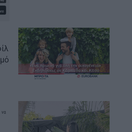
φίλ
σμό
 να