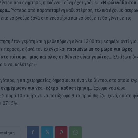
βίντεο που ανήρτησε, η Ιωάννα Τούνη έχει γράψει: «
Η φιλενάδα σου 
μερα…
Ύστερα από παρατεταμένη καθυστέρηση, τελικά έχουμε ακύρω
επε να βγούμε ξανά στα εκδοτήρια και να δούμε τι θα γίνει με τις
τήση ήταν γεμάτη και η μεθεπόμενη είναι 13:00 το μεσημέρι αντί για 
ε περάσαμε ξανά τον έλεγχο και
περιμένω με το μωρό για ώρες
 στο πάτωμα- μιας και όλες οι θέσεις είναι γεμάτες…
Ελπίζω η δι
α είναι καλύτερη».
γότερα, η επιχειρηματίας δημοσίευσε ένα νέο βίντεο, στο οποίο έγ
 ενημέρωσαν για νέα -έξτρα- καθυστέρηση…
Έχουμε νέα ώρα
2 παρά 10 και ήτανε να πετάξουμε 9 το πρωί θυμίζω ξανά, οπότε φ
 07:15!».
οποίηση