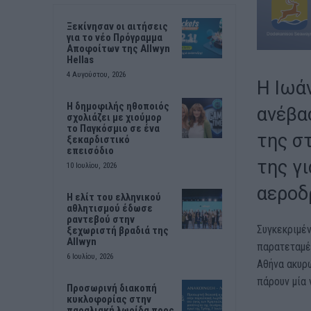
Ξεκίνησαν οι αιτήσεις
για το νέο Πρόγραμμα
Αποφοίτων της Allwyn
Hellas
4 Αυγούστου, 2026
Η Ιωά
Η δημοφιλής ηθοποιός
ανέβασ
σχολιάζει με χιούμορ
το Παγκόσμιο σε ένα
της σ
ξεκαρδιστικό
επεισόδιο
της γ
10 Ιουλίου, 2026
αεροδ
Η ελίτ του ελληνικού
αθλητισμού έδωσε
ραντεβού στην
Συγκεκριμέν
ξεχωριστή βραδιά της
Allwyn
παρατεταμέ
6 Ιουλίου, 2026
Αθήνα ακυρώ
πάρουν μία 
Προσωρινή διακοπή
κυκλοφορίας στην
παραλιακή λωρίδα προς