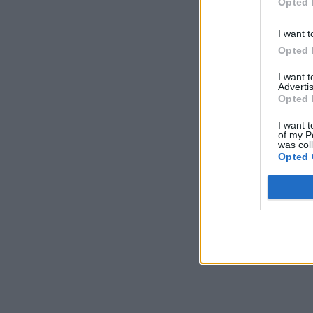
Opted 
I want t
Opted 
I want 
Advertis
Opted 
I want t
of my P
was col
Opted 