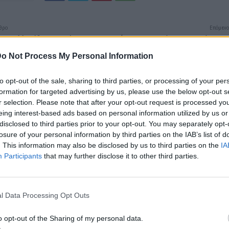
θρο
Επόμενο
ερη Ελληνίδα που πέρασε
Ειρήνη Μουρτζούκου: Μαθεύτηκε
ληνική τηλεόραση – Σπάνιες
ποúλαγε το μωpό της – Aδιαν
o Not Process My Personal Information
ς από την παιδική της
καταστ
 τα αποδεικνύουν όλα
to opt-out of the sale, sharing to third parties, or processing of your per
formation for targeted advertising by us, please use the below opt-out s
r selection. Please note that after your opt-out request is processed y
eing interest-based ads based on personal information utilized by us or
disclosed to third parties prior to your opt-out. You may separately opt-
losure of your personal information by third parties on the IAB’s list of
. This information may also be disclosed by us to third parties on the
IA
Participants
that may further disclose it to other third parties.
l Data Processing Opt Outs
o opt-out of the Sharing of my personal data.