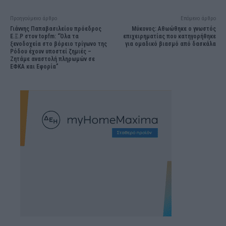
Προηγούμενο άρθρο
Επόμενο άρθρο
Γιάννης Παπαβασιλείου πρόεδρος
Μύκονος: Αθωώθηκε ο γνωστός
Ε.Ξ.Ρ στον topfm: “Όλα τα
επιχειρηματίας που κατηγορήθηκε
ξενοδοχεία στο βόρειο τρίγωνο της
για ομαδικό βιασμό από δασκάλα
Ρόδου έχουν υποστεί ζημιές –
Ζητάμε αναστολή πληρωμών σε
ΕΦΚΑ και Εφορία”