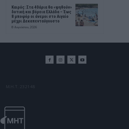
Καιρός: Στα 40άρια θα «ψηθούν»
δυτική και βόρεια Ελλάδα – Έως
8 μποφόρ οι άνεμοι στο Αιγαίο
μέχρι Δεκαπενταύγουστο
8 Αυγούστου, 2026
Μ.Η.Τ. 232148