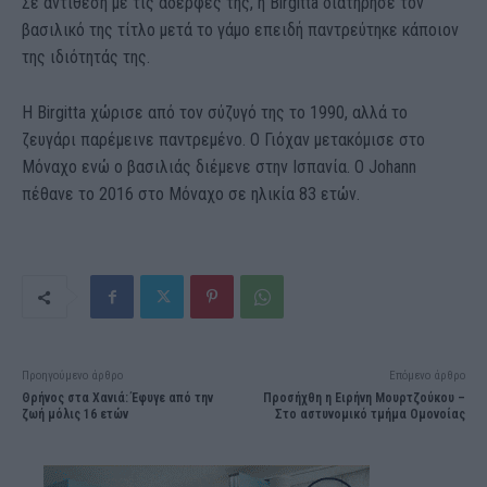
Σε αντίθεση με τις αδερφές της, η Birgitta διατήρησε τον
βασιλικό της τίτλο μετά το γάμο επειδή παντρεύτηκε κάποιον
της ιδιότητάς της.
Η Birgitta χώρισε από τον σύζυγό της το 1990, αλλά το
ζευγάρι παρέμεινε παντρεμένο. Ο Γιόχαν μετακόμισε στο
Μόναχο ενώ ο βασιλιάς διέμενε στην Ισπανία. Ο Johann
πέθανε το 2016 στο Μόναχο σε ηλικία 83 ετών.
Προηγούμενο άρθρο
Επόμενο άρθρο
Θρήνος στα Χανιά: Έφυγε από την
Προσήχθη η Ειρήνη Μουρτζούκου –
ζωή μόλις 16 ετών
Στο αστυνομικό τμήμα Ομονοίας