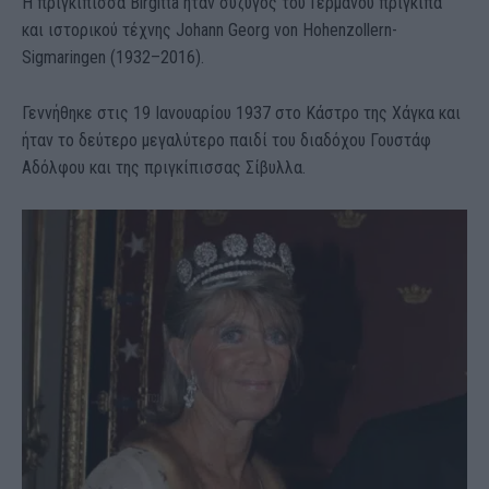
Η πριγκίπισσα Birgitta ήταν σύζυγος του Γερμανού πρίγκιπα
και ιστορικού τέχνης Johann Georg von Hohenzollern-
Sigmaringen (1932–2016).
Γεννήθηκε στις 19 Ιανουαρίου 1937 στο Κάστρο της Χάγκα και
ήταν το δεύτερο μεγαλύτερο παιδί του διαδόχου Γουστάφ
Αδόλφου και της πριγκίπισσας Σίβυλλα.