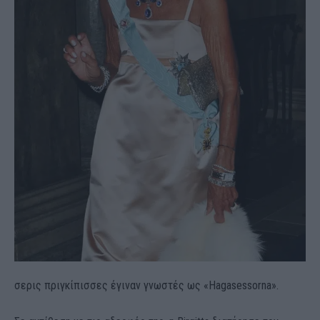
σερις πριγκίπισσες έγιναν γνωστές ως «Hagasessorna».