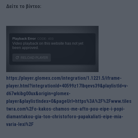
Δείτε το βίντεο:
https://player.glomex.com/integration/1.1221.5/iframe-
player.html?integrationId=40599z17lbqevs39&playlistId=v-
d67wkibg00ux&origin=glomex-
player&playlistIndex=0&pageUrl=https%3A%2F%2Fwww.tiles
twra.com%2Fo-kakos-chamos-me-afto-pou-eipe-i-popi-
diamantakou-gia-ton-christoforo-papakaliati-eipe-mia-
varia-lexi%2F