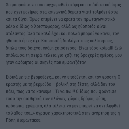
Θα μπορούσε να του συγχωρεθεί ακόμη και το διδακτικό ύφος
που έχει μονίμως στα κοινωνικά θέματα γιατί τολμάει έστω
και τα θίγει. Όμως επιμένει να κρατά τον πρωταγωνιστικό
ρόλο ο ίδιος ο Χριστόφορος, αλλά ως ηθοποιός είναι
ατάλαντος. Όλα τα καλά έχει και πολλά μπορεί να κάνει, τον
ηθοποιό όμως όχι. Και επειδή διαλέγει τους καλύτερους,
δίπλα τους δείχνει ακόμη χειρότερος. Είναι τόσο κρίμα!!! Ενώ
απόλαυσα τη σειρά, τέλεια για χάζι τις βροχερές ημέρες, μου
ήταν αφόρητες οι σκηνές που εμφανιζόταν.
Ειδικά με τις βερμούδες… και να υποδύεται και τον εραστή. Ο
εραστής με τη βερμούδα – βολική στη ζέστη, αλλά δεν του
πάει, πως να το κάνουμε… Τι να πω!!! Ο ίδιος που φρόντισε
τόσο την αισθητική των πλάνων, χώροι, δρόμοι, φύση,
πρόσωπα, χρώματα, όλα τέλεια, να μην μπορεί να αντιληφθεί
το λάθος του…» έγραψε χαρακτηριστικά στην ανάρτησή της η
Πόπη Διαμαντάκου.