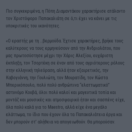
Πιο συγκεκριμένα, η Πόπη Διαμαντάκου χαρακτήρισε ατάλαντο
τον Χριστόφορο Παπακαλιάτη σε ό,τι έχει να κάνει με τις
υποκριτικές του ικανότητες.
«Ο εραστής με τη …βερμούδα. Έχτισε χαρακτήρες, βρήκε τους
καλύτερους να τους ερμηνεύσουν από την Ανδριολάτου, που
μας πρωτοσύστησε μέχρι την Χάρις Αλεξίου, ευχάριστη
έκπληξη, τον Τσορτέκη σε έναν από τους αγριότερους ρόλους
στην ελληνική τηλεόραση, αλλά ήταν εξαιρετικός, την
Καβογιάννη, την Γουλιώτη, τον Μουρατίδη, τον Κώστα
Μπερικόπουλο, πολύ πολύ ανθρώπινα “ελαττωματικό”
αστυνόμο Κουβά, όλοι πολύ καλοί και μαγευτικά τοπία και
μοντάζ και μουσικές και ατμοσφαιρικό ήταν και σασπένς είχε,
όλα πολύ καλά για το Maestro, αλλά είχε ένα μεγάλο
ελάττωμα, το ίδιο που έχουν όλα τα Παπακαλιάτεια έργα και
δεν μπορούν στ’ αλήθεια να απογειωθούν. Θα μπορούσαν.