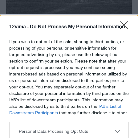
12vima -
Do Not Process My Personal Information
Ξεκίνησε την καριέρα του από τον Ηλυσιακό (1974-77), ενώ
If you wish to opt-out of the sale, sharing to third parties, or
στη συνέχεια έπαιξε στην Καστοριά (1977-80), προτού
processing of your personal or sensitive information for
αγωνιστεί αρχικά για μία πενταετία στον Ολυμπιακό (1980-85)
targeted advertising by us, please use the below opt-out
και φορέσει άλλα τόσα χρόνια τη φανέλα του Παναθηναϊκού
section to confirm your selection. Please note that after your
(1985-90), ενώ τελευταίος σταθμός της καριέρας του ήταν ο
opt-out request is processed you may continue seeing
Αθηναϊκός (1990-92).
interest-based ads based on personal information utilized by
us or personal information disclosed to third parties prior to
your opt-out. You may separately opt-out of the further
disclosure of your personal information by third parties on the
IAB’s list of downstream participants. This information may
also be disclosed by us to third parties on the
IAB’s List of
Downstream Participants
that may further disclose it to other
third parties.
Προηγούμενο άρθρο
Επόμενο άρθρο
Personal Data Processing Opt Outs
Θρήνος: Πέθανε εντελώς ξαφνικά
Σε εξαιρετική κατάσταση
γνωστός Έλληνας δημοσιογράφος
πασίγνωστος Έλληνας τραγουδιστής