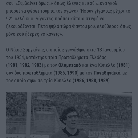
σου. «Συμβαίνει όμως..» όπως έλεγες κι εσύ «..ένα γκολ
μπορεί να φέρει τούμπα τον αγώνα». Ήσουν γίγαντας μέχρι το
92’…αλλά κι οι γίγαντες πρέπει κάποια στιγμή να
ξεκουράζονται. Πέτα ψηλά τώρα Φάντομ μου, ελεύθερος όπως
μόνο εσύ ήξερες να κάνεις».
Ο Νίκος Σαργκάνης, ο οποίος γεννήθηκε στις 13 Ιανουαρίου
του 1954, κατέκτησε τρία Πρωταθλήματα Ελλάδας
(
1981
,
1982
,
1983
) με τον
Ολυμπιακό
και ένα Κύπελλο (
1981
),
συν δύο πρωταθλήματα (1986,
1990
) με τον
Παναθηναϊκό
, με
τον οποίο σήκωσε τρία Κύπελλα (
1986
,
1988
,
1989
).