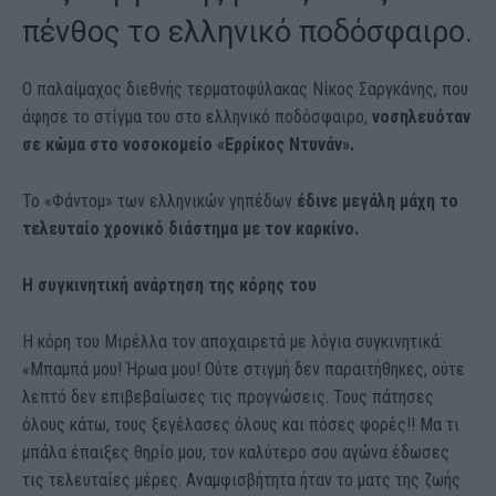
πένθος το ελληνικό ποδόσφαιρο.
Ο παλαίμαχος διεθνής τερματοφύλακας Νίκος Σαργκάνης, που
άφησε το στίγμα του στο ελληνικό ποδόσφαιρο,
νοσηλευόταν
σε κώμα στο νοσοκομείο «Ερρίκος Ντυνάν».
Το «Φάντομ» των ελληνικών γηπέδων
έδινε μεγάλη μάχη το
τελευταίο χρονικό διάστημα με τον καρκίνο.
Η συγκινητική ανάρτηση της κόρης του
Η κόρη του Μιρέλλα τον αποχαιρετά με λόγια συγκινητικά:
«Μπαμπά μου! Ήρωα μου! Ούτε στιγμή δεν παραιτήθηκες, ούτε
λεπτό δεν επιβεβαίωσες τις προγνώσεις. Τους πάτησες
όλους κάτω, τους ξεγέλασες όλους και πόσες φορές!! Μα τι
μπάλα έπαιξες θηρίο μου, τον καλύτερο σου αγώνα έδωσες
τις τελευταίες μέρες. Αναμφισβήτητα ήταν το ματς της ζωής