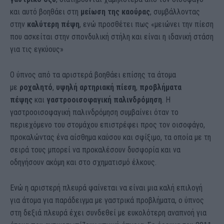
και αυτό βοηθάει στη
μείωση της καούρας
, συμβάλλοντας
στην
καλύτερη πέψη
, ενώ προσθέτει πως «μειώνει την πίεση
που ασκείται στην σπονδυλική στήλη και είναι η ιδανική στάση
για τις εγκύους»
Ο ύπνος από τα αριστερά βοηθάει επίσης τα άτομα
με
ροχαλητό
,
υψηλή αρτηριακή πίεση
,
προβλήματα
πέψης
και
γαστροοισοφαγική παλινδρόμηση
. Η
γαστροοισοφαγική παλινδρόμηση συμβαίνει όταν το
περιεχόμενο του στομάχου επιστρέφει προς τον οισοφάγο,
προκαλώντας ένα αίσθημα καύσου και σφίξιμο, τα οποία με τη
σειρά τους μπορεί να προκαλέσουν δυσφορία και να
οδηγήσουν ακόμη και στο σχηματισμό έλκους.
Ενώ η αριστερή πλευρά φαίνεται να είναι μια καλή επιλογή
για άτομα για παράδειγμα με γαστρικά προβλήματα, ο ύπνος
στη δεξιά πλευρά έχει συνδεθεί με ευκολότερη αναπνοή για