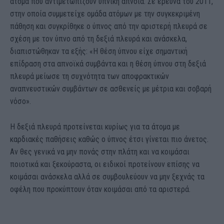
άτομα που αντιμετωπίζουν υπνική άπνοια. Σε έρευνα του 2011,
στην οποία συμμετείχε ομάδα ατόμων με την συγκεκριμένη
πάθηση και συγκρίθηκε ο ύπνος από την αριστερή πλευρά σε
σχέση με τον ύπνο από τη δεξιά πλευρά και ανάσκελα,
διαπιστώθηκαν τα εξής: «Η θέση ύπνου είχε σημαντική
επίδραση στα απνοϊκά συμβάντα και η θέση ύπνου στη δεξιά
πλευρά μείωσε τη συχνότητα των αποφρακτικών
αναπνευστικών συμβάντων σε ασθενείς με μέτρια και σοβαρή
νόσο».
Η δεξιά πλευρά προτείνεται κυρίως για τα άτομα με
καρδιακές παθήσεις καθώς ο ύπνος έτσι γίνεται πιο άνετος.
Αν θες γενικά να μην πονάς στην πλάτη και να κοιμάσαι
ποιοτικά και ξεκούραστα, οι ειδικοί προτείνουν επίσης να
κοιμάσαι ανάσκελα αλλά σε συμβουλεύουν να μην ξεχνάς τα
οφέλη που προκύπτουν όταν κοιμάσαι από τα αριστερά.