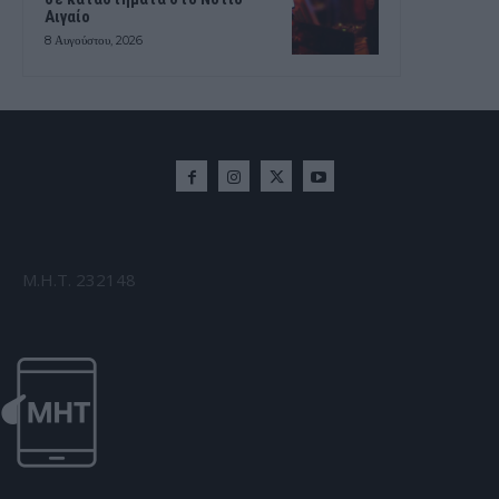
Αιγαίο
8 Αυγούστου, 2026
Μ.Η.Τ. 232148