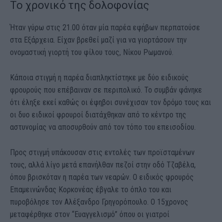
Το χρονικό της δολοφονίας
Ήταν γύρω στις 21.00 όταν μία παρέα εφήβων περπατούσε
στα Εξάρχεια. Είχαν βρεθεί μαζί για να γιορτάσουν την
ονομαστική γιορτή του φίλου τους, Νίκου Ρωμανού.
Κάποια στιγμή η παρέα διαπληκτίστηκε με δύο ειδικούς
φρουρούς που επέβαιναν σε περιπολικό. Το συμβάν φάνηκε
ότι έληξε εκεί καθώς οι έφηβοι συνέχισαν τον δρόμο τους και
οι δυο ειδικοί φρουροί διατάχθηκαν από το κέντρο της
αστυνομίας να αποσυρθούν από τον τόπο του επεισοδίου.
Προς στιγμή υπάκουσαν στις εντολές των προϊσταμένων
τους, αλλά λίγο μετά επανήλθαν πεζοί στην οδό Τζαβέλα,
όπου βρισκόταν η παρέα των νεαρών. Ο ειδικός φρουρός
Επαμεινώνδας Κορκονέας έβγαλε το όπλο του και
πυροβόλησε τον Αλέξανδρο Γρηγορόπουλο. Ο 15χρονος
μεταφέρθηκε στον “Ευαγγελισμό” όπου οι γιατροί