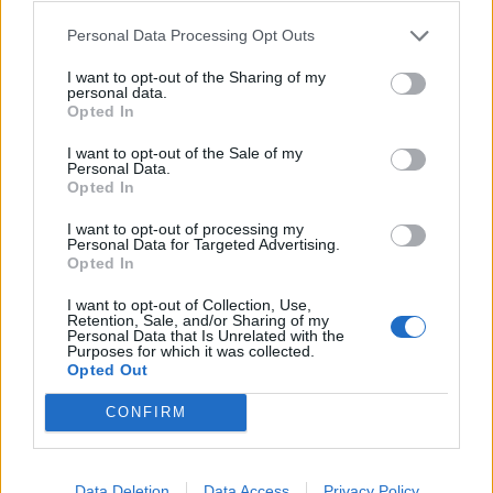
Personal Data Processing Opt Outs
Προηγούμενο άρθρο
Επόμενο άρθρο
e- ΕΦΚΑ και ΔΥΠΑ: Ολοκληρώνονται
Επίδομα θέρμανσης: Τελευταία
I want to opt-out of the Sharing of my
σήμερα οι πληρωμές – Ποιοι πάνε
ημέρα για τις αιτήσεις – Πότε θα
personal data.
ταμείο
γίνουν οι πληρωμές και πόσα
Opted In
χρήματα θα λάβουν οι δικαιούχοι
I want to opt-out of the Sale of my
Personal Data.
Opted In
I want to opt-out of processing my
Personal Data for Targeted Advertising.
Opted In
I want to opt-out of Collection, Use,
Retention, Sale, and/or Sharing of my
Personal Data that Is Unrelated with the
Purposes for which it was collected.
Opted Out
CONFIRM
Data Deletion
Data Access
Privacy Policy