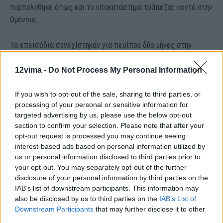
πυρπολήθηκε όπως και το υποκατάστημα τράπεζας κοντά στην
Ομόνοια.
Τα επεισόδια συνεχίστηκαν για περίπου δύο μήνες στην
Αθήνα, την Θεσσαλονίκη και άλλες μεγάλες πόλεις, όπως την
Πάτρα, το Ηράκλειο, τη Λάρισα, τα Ιωάννινα, τα Χανιά, τη
12vima -
Do Not Process My Personal Information
Ρόδο, τη Μυτιλήνη.
If you wish to opt-out of the sale, sharing to third parties, or
processing of your personal or sensitive information for
targeted advertising by us, please use the below opt-out
section to confirm your selection. Please note that after your
opt-out request is processed you may continue seeing
interest-based ads based on personal information utilized by
us or personal information disclosed to third parties prior to
thetoc
your opt-out. You may separately opt-out of the further
disclosure of your personal information by third parties on the
IAB’s list of downstream participants. This information may
also be disclosed by us to third parties on the
IAB’s List of
Downstream Participants
that may further disclose it to other
third parties.