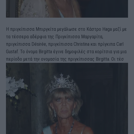
Η πριγκίπισσα Μπιργκίτα μεγάλωσε στο Κάστρο Haga μαζί με
τα τέσσερα αδέρφια της Πριγκίπισσα Μαργαρίτα,
πριγκίπισσα Désirée, πριγκίπισσα Christina και πρίγκιπα Carl
Gustaf. Το όνομα Birgitta έγινε δημοφιλές στα κορίτσια για μια
περίοδο μετά την ονομασία της πριγκίπισσας Birgitta. Οι τέσ