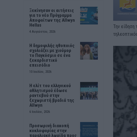
Ξεκίνησαν οι αιτήσεις
για το νέο Πρόγραμμα
Αποφοίτων της Allwyn
Hellas
Την είδηση 
4 Αυγούστου, 2026
τηλεοπτικός
Η δημοφιλής ηθοποιός
σχολιάζει με χιούμορ
το Παγκόσμιο σε ένα
ξεκαρδιστικό
επεισόδιο
10 Ιουλίου, 2026
Η ελίτ του ελληνικού
αθλητισμού έδωσε
ραντεβού στην
ξεχωριστή βραδιά της
Allwyn
6 Ιουλίου, 2026
Προσωρινή διακοπή
κυκλοφορίας στην
παραλιακή λωρίδα προς