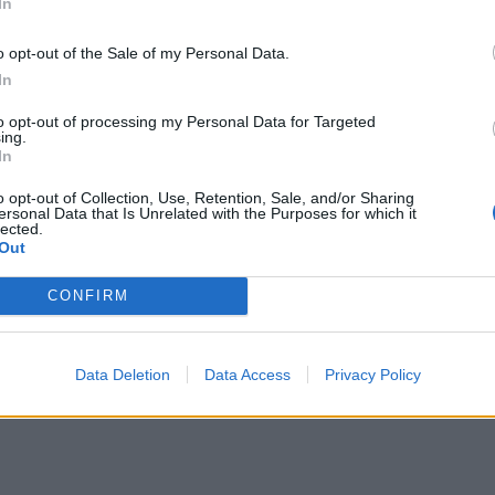
In
o opt-out of the Sale of my Personal Data.
In
to opt-out of processing my Personal Data for Targeted
ing.
In
o opt-out of Collection, Use, Retention, Sale, and/or Sharing
ersonal Data that Is Unrelated with the Purposes for which it
νάλ πρωταγωνίστησε επίσης σε δύο ακόμη ταινίες του Μπουνιουέλ, 
lected.
κή μαύρη κωμωδία El Ángel Exterminador το 1962 και το Simón del
Out
 1964, όπου υποδύθηκε τον διάβολο.
CONFIRM
Data Deletion
Data Access
Privacy Policy