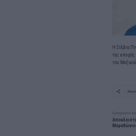
Η Σίλβια Πι
της εποχής 
του Μεξικού
Κοιν
Προηγούμενο άρ
Αποκλειστι
Μαραθώνιο 