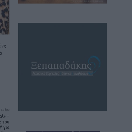
ιδες
μό
 άρθρο
RA» –
ς του
Υ για