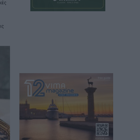
κές
ις