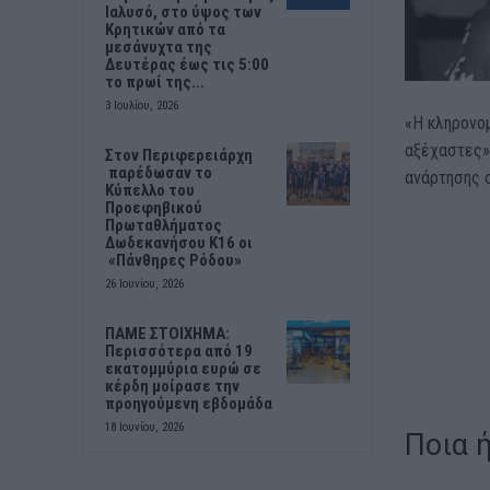
Ιαλυσό, στο ύψος των
Κρητικών από τα
μεσάνυχτα της
Δευτέρας έως τις 5:00
το πρωί της...
3 Ιουλίου, 2026
«Η κληρονομ
αξέχαστες»
Στον Περιφερειάρχη
παρέδωσαν το
ανάρτησης 
Κύπελλο του
Προεφηβικού
Πρωταθλήματος
Δωδεκανήσου Κ16 οι
«Πάνθηρες Ρόδου»
26 Ιουνίου, 2026
ΠΑΜΕ ΣΤΟΙΧΗΜΑ:
Περισσότερα από 19
εκατομμύρια ευρώ σε
κέρδη μοίρασε την
προηγούμενη εβδομάδα
18 Ιουνίου, 2026
Ποια ή