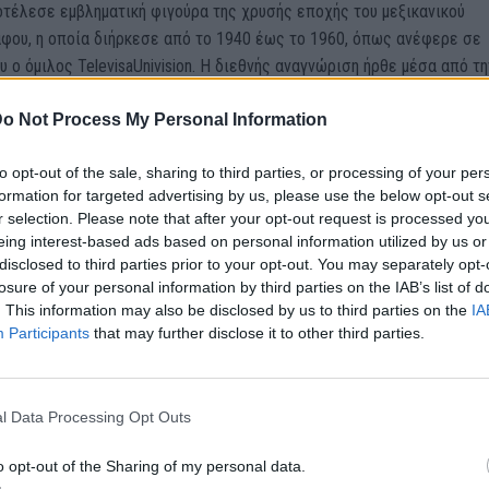
οτέλεσε εμβληματική φιγούρα της χρυσής εποχής του μεξικανικού
άφου, η οποία διήρκεσε από το 1940 έως το 1960, όπως ανέφερε σε
υ ο όμιλος TelevisaUnivision. Η διεθνής αναγνώριση ήρθε μέσα από τη
μηνεία της στην ταινία Viridiana του Λουίς Μπουνιουέλ, μια
o Not Process My Personal Information
ική συμπαραγωγή που τιμήθηκε με τον Χρυσό Φοίνικα στο Φεστιβάλ 
1961. Η ταινία, ωστόσο, προκάλεσε θύελλα αντιδράσεων, καθώς
to opt-out of the sale, sharing to third parties, or processing of your per
ε στην Ισπανία και επικρίθηκε έντονα από το Βατικανό.
formation for targeted advertising by us, please use the below opt-out s
r selection. Please note that after your opt-out request is processed y
eing interest-based ads based on personal information utilized by us or
disclosed to third parties prior to your opt-out. You may separately opt-
losure of your personal information by third parties on the IAB’s list of
. This information may also be disclosed by us to third parties on the
IA
Participants
that may further disclose it to other third parties.
l Data Processing Opt Outs
o opt-out of the Sharing of my personal data.