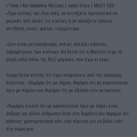
I Think I Am Madeline McCann | Julia’s Story | MUST SEE
«Έχω επίσης την ίδια ουλή, αν κοιτάξετε προσεκτικά σε
μερικές από αυτές τις εικόνες ή αν αλλάξετε κάποια
αντίθεση, σκιές, φώτα», ισχυρίστηκε.
«Δεν είναι ρετουσάρισμα, απλώς αλλάζει κάποιες
παραμέτρους των εικόνων, θα δείτε ότι η Μαντλίν είχε τη
μικρή ουλή πάνω της δεξί μάγουλο, που έχω κι εγώ».
Ισχυρίζεται επίσης ότι έχει αναμνήσεις από την απαγωγή,
λέγοντας: «Θυμάμαι ότι με πήραν, θυμάμαι ότι με κακοποίησαν
πριν με πάρουν και θυμάμαι ότι με έβαλαν στο αυτοκίνητο.
«Θυμάμαι λοιπόν ότι με κακοποίησαν πριν με πάρει ένας
άνδρας και άλλοι άνθρωποι ήταν στο δωμάτιο και θυμάμαι ότι
κάποιος χρησιμοποίησε κάτι σαν σύριγγα για να βάλει κάτι
στο σώμα μου.