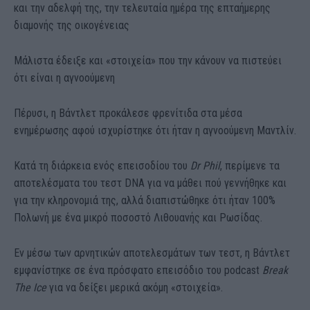
και την αδελφή της, την τελευταία ημέρα της επταήμερης
διαμονής της οικογένειας
Μάλιστα έδειξε και «στοιχεία» που την κάνουν να πιστεύει
ότι είναι η αγνοούμενη
Πέρυσι, η Βάντλετ προκάλεσε φρενίτιδα στα μέσα
ενημέρωσης αφού ισχυρίστηκε ότι ήταν η αγνοούμενη Μαντλίν.
Κατά τη διάρκεια ενός επεισοδίου του
Dr Phil
, περίμενε τα
αποτελέσματα του τεστ DNA για να μάθει πού γεννήθηκε και
για την κληρονομιά της, αλλά διαπιστώθηκε ότι ήταν 100%
Πολωνή με ένα μικρό ποσοστό Λιθουανής και Ρωσίδας.
Εν μέσω των αρνητικών αποτελεσμάτων των τεστ, η Βάντλετ
εμφανίστηκε σε ένα πρόσφατο επεισόδιο του podcast
Break
The Ice
για να δείξει μερικά ακόμη «στοιχεία».