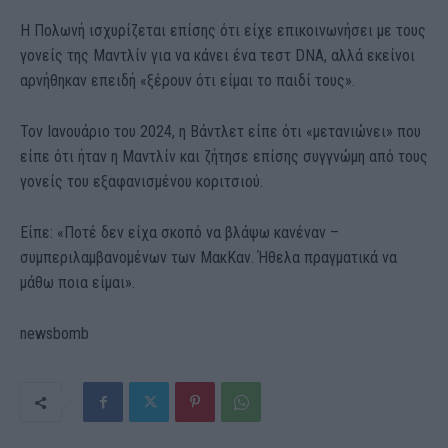
Η Πολωνή ισχυρίζεται επίσης ότι είχε επικοινωνήσει με τους
γονείς της Μαντλίν για να κάνει ένα τεστ DNA, αλλά εκείνοι
αρνήθηκαν επειδή «ξέρουν ότι είμαι το παιδί τους».
Τον Ιανουάριο του 2024, η Βάντλετ είπε ότι «μετανιώνει» που
είπε ότι ήταν η Μαντλίν και ζήτησε επίσης συγγνώμη από τους
γονείς του εξαφανισμένου κοριτσιού.
Είπε: «Ποτέ δεν είχα σκοπό να βλάψω κανέναν –
συμπεριλαμβανομένων των MακΚαν. Ήθελα πραγματικά να
μάθω ποια είμαι».
newsbomb