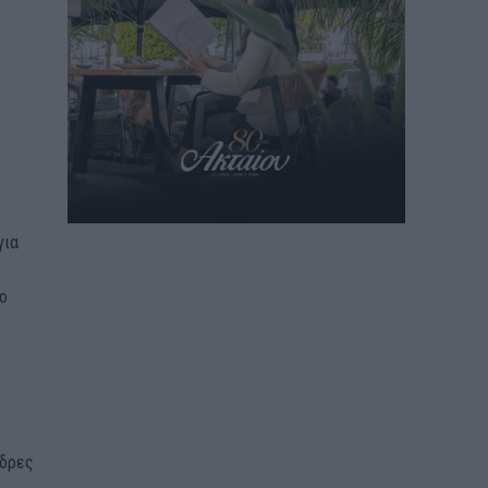
για
 ο
νδρες