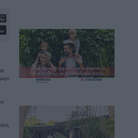
ad
ήμερο
ια
ράνη,