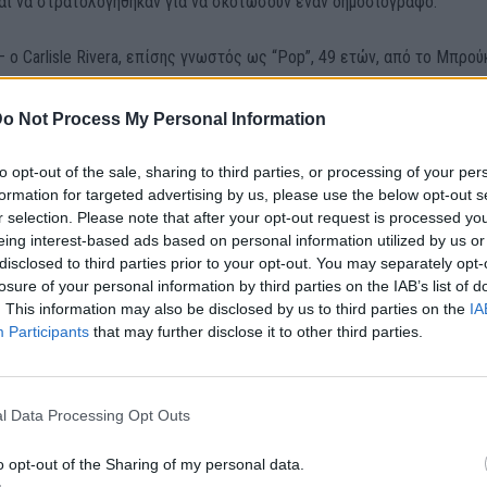
αι να στρατολογήθηκαν για να σκοτώσουν έναν δημοσιογράφο.
– ο Carlisle Rivera, επίσης γνωστός ως “Pop”, 49 ετών, από το Μπρού
on Loadholt, 36, από το Staten Island – γνώριζαν τον Shakeri από τη
o Not Process My Personal Information
 εμφανίστηκαν ενώπιον δικαστηρίου της Νέας Υόρκης.
to opt-out of the sale, sharing to third parties, or processing of your per
formation for targeted advertising by us, please use the below opt-out s
r selection. Please note that after your opt-out request is processed y
τας την απόφαση να κατηγορηθεί ο Shakeri, ο Γενικός Εισαγγελέας
eing interest-based ads based on personal information utilized by us or
land είπε χθες το βράδυ: «Υπάρχουν λίγοι παράγοντες στον κόσμο π
disclosed to third parties prior to your opt-out. You may separately opt-
όσο σοβαρή απειλή για την εθνική ασφάλεια των ΗΠΑ όσο το Ιράν.
losure of your personal information by third parties on the IAB’s list of
. This information may also be disclosed by us to third parties on the
IA
ίο Δικαιοσύνης κατηγόρησε ένα περιουσιακό στοιχείο του ιρανικού
Participants
that may further disclose it to other third parties.
 που είχε ανατεθεί από το καθεστώς να κατευθύνει ένα δίκτυο
ών συνεργατών για να προωθήσει τις συνωμοσίες δολοφονίας του Ιρ
ων στόχων του, συμπεριλαμβανομένου του εκλεγμένου προέδρου Ντό
l Data Processing Opt Outs
o opt-out of the Sharing of my personal data.