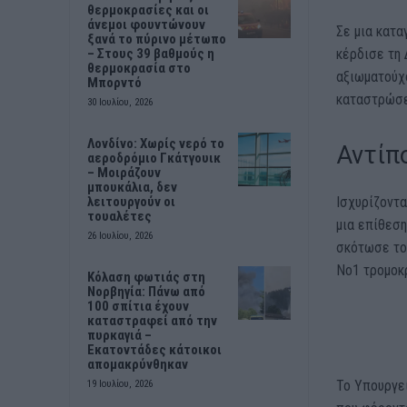
θερμοκρασίες και οι
άνεμοι φουντώνουν
Σε μια κατα
ξανά το πύρινο μέτωπο
κέρδισε τη 
– Στους 39 βαθμούς η
θερμοκρασία στο
αξιωματούχ
Μπορντό
καταστρώσε
30 Ιουλίου, 2026
Λονδίνο: Χωρίς νερό το
Αντίπο
αεροδρόμιο Γκάτγουικ
– Μοιράζουν
μπουκάλια, δεν
Ισχυρίζοντα
λειτουργούν οι
τουαλέτες
μια επίθεσ
26 Ιουλίου, 2026
σκότωσε τον
Νο1 τρομοκρ
Κόλαση φωτιάς στη
Νορβηγία: Πάνω από
100 σπίτια έχουν
καταστραφεί από την
πυρκαγιά –
Εκατοντάδες κάτοικοι
απομακρύνθηκαν
Το Υπουργε
19 Ιουλίου, 2026