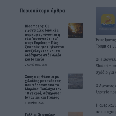
Περισσότερα άρθρα
Bloomberg: Οι
γιγαντιαίες δασικές
πυρκαγιές γίνονται η
νέα “κανονικότητα”
Ένας Ιρανό
στην Ευρώπη – Πώς
Τραμπ σε μι
ξεσπούν, γιατί γίνονται
ανεξέλεγκτες και τα
διδάγματα από Γαλλία
Οι εισαγγε
και Ισπανία
2 Αυγούστου, 2026
Shakeri — π
σχέδιο για 
Χάος στη Θέουτα με
χιλιάδες μετανάστες
που πέρασαν από το
Ο Αφγανός υ
Μαρόκο: Τουλάχιστον
ληστεία πρι
18 νεκροί, σύγκρουση
Ισπανίας και Ιταλίας
31 Ιουλίου, 2026
Η αμερικανι
αν και έχει
Γαλλία: Οι υψηλές