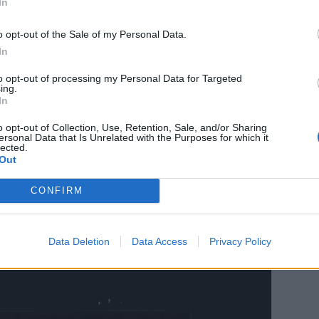
In
σε στη δημοσιότητα εικόνες κατασχεθέντων όπλων. Ο αρχηγός του
Ρέι είπε: «Το Σώμα των Φρουρών της Ισλαμικής Επανάστασης
o opt-out of the Sale of my Personal Data.
 με εγκληματίες και δολοφόνους για να στοχοποιήσουν και να
In
ν Αμερικανούς στο έδαφος των ΗΠΑ, και αυτό απλά δεν θα γίνει αν
ληρή δουλειά του FBI, τα θανατηφόρα σχέδια τους διαταράχθηκαν».
to opt-out of processing my Personal Data for Targeted
ing.
In
o opt-out of Collection, Use, Retention, Sale, and/or Sharing
ersonal Data that Is Unrelated with the Purposes for which it
lected.
Out
CONFIRM
Data Deletion
Data Access
Privacy Policy