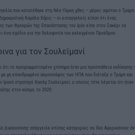
γγελία που κατατέθηκε στη Νέα Υόρκη χθες – μέρες αφότου ο Τραμπ
Δημοκρατική Καμάλα Χάρις – οι εισαγγελείς είπαν ότι ένας
ος των Φρουρών της Επανάστασης του Ιράν είπε στον Σακέρι να
ι ένα σχέδιο για την δολοφονία του εκλεγμένου Προέδρου.
ινα για τον Σουλεϊμανί
ι ότι το προγραμματισμένο χτύπημα ήταν μια προσπάθεια εκδίκησης 
η με μη επανδρωμένο αεροσκάφος των ΗΠΑ που διέταξε ο Τραμπ και
 Ιρανό στρατηγό Κασέμ Σουλεϊμανί, ο οποίος τότε λέγεται ότι ήταν
άτης στον κόσμο, το 2020.
ίο Δικαιοσύνης απήγγειλε επίσης κατηγορίες σε δύο Αμερικανούς ά