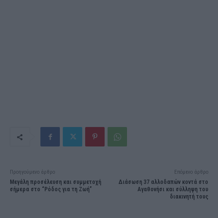
Προηγούμενο άρθρο
Επόμενο άρθρο
Μεγάλη προσέλευση και συμμετοχή
Διάσωση 37 αλλοδαπών κοντά στο
σήμερα στο “Ρόδος για τη Ζωή”
Αγαθονήσι και σύλληψη του
διακινητή τους