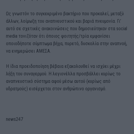
Ως γνωστόν το συγκεκριμένο βακτήριο που προκαλεί, μεταξύ
άλλων, λοίμωξη του αναπνευστικού και βαριά πνευμονία. Γι’
αυτό σε σχετικές ανακοινώσεις που δημοσιεύτηκαν στα social
media τονιζόταν ότι όποιος φοιτητής/τρία εμφανίσει
οποιοδήποτε σύμπτωμα βήχα, πυρετό, δυσκολία στην αναπνοή,
να ενημερώσει ΑΜΕΣΑ.
Η ίδια προειδοποίηση βέβαια εξακολουθεί να ισχύει μέχρι
λήξη του συναγερμού. Η λεγιονέλλα προσβάλλει κυρίως το
αναπνευστικό σύστημα αφού μέσω αυτού (κυρίως από
υδρατμούς) εισέρχεται στον ανθρώπινο οργανισμό.
news247