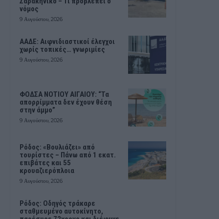
Σαρακήνικο – Τι προβλέπει ο
νόμος
9 Αυγούστου, 2026
ΑΑΔΕ: Αιφνιδιαστικοί έλεγχοι
χωρίς τοπικές… γνωριμίες
9 Αυγούστου, 2026
ΦΟΔΣΑ ΝΟΤΙΟΥ ΑΙΓΑΙΟΥ: “Τα
απορρίμματα δεν έχουν θέση
στην άμμο”
9 Αυγούστου, 2026
Ρόδος: «Βουλιάζει» από
τουρίστες – Πάνω από 1 εκατ.
επιβάτες και 55
κρουαζιερόπλοια
9 Αυγούστου, 2026
Ρόδος: Οδηγός τράκαρε
σταθμευμένο αυτοκίνητο,
παρέσυρε 72χρονο και διέφυγε