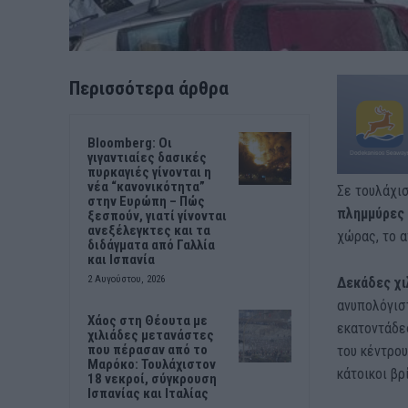
Περισσότερα άρθρα
Bloomberg: Οι
γιγαντιαίες δασικές
πυρκαγιές γίνονται η
νέα “κανονικότητα”
Σε τουλάχι
στην Ευρώπη – Πώς
πλημμύρες 
ξεσπούν, γιατί γίνονται
ανεξέλεγκτες και τα
χώρας, το α
διδάγματα από Γαλλία
και Ισπανία
2 Αυγούστου, 2026
Δεκάδες χι
ανυπολόγιστ
Χάος στη Θέουτα με
εκατοντάδες
χιλιάδες μετανάστες
που πέρασαν από το
του κέντρου
Μαρόκο: Τουλάχιστον
κάτοικοι βρ
18 νεκροί, σύγκρουση
Ισπανίας και Ιταλίας