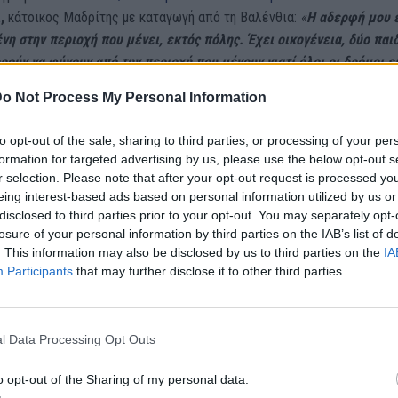
,
κάτοικος Μαδρίτης με καταγωγή από τη Βαλένθια:
«
Η αδερφή μου ε
η στην περιοχή που μένει, εκτός πόλης. Έχει οικογένεια, δύο παιδ
ρούν να φύγουν από την περιοχή που μένουν γιατί όλοι οι δρόμοι ε
ένοι.
Πριν από δυο μέρες διακόπηκε η παροχή νερού όποτε
δύο μέ
o Not Process My Personal Information
χουν νερό.
Περιμένουμε τις Αρχές να αποκαταστήσουν την εφοδιαστ
to opt-out of the sale, sharing to third parties, or processing of your per
formation for targeted advertising by us, please use the below opt-out s
τον Javier, αυτή την ώρα οι Αρχές εστιάζουν στους αγνοούμενους, τ
r selection. Please note that after your opt-out request is processed y
ς, τα ΑμεΑ και τον καθαρισμό δρόμων που έχουν υποστεί ζημιές ώστ
eing interest-based ads based on personal information utilized by us or
disclosed to third parties prior to your opt-out. You may separately opt-
α παρέχουν στις πληγείσες περιοχές όσα χρειάζονται οι κάτοικοι 
losure of your personal information by third parties on the IAB’s list of
ν φτάσει σε σημείο να μπαίνουν σε καταστήματα και να παίρνουν
. This information may also be disclosed by us to third parties on the
IA
υ είναι απαραίτητα για να επιβιώσουν.
Participants
that may further disclose it to other third parties.
ρες στην Ισπανία: Μαρτυρίες στο NEWS 24/
γένειά μου είναι εγκλωβισμένη, χωρίς νερό”
l Data Processing Opt Outs
o opt-out of the Sharing of my personal data.
εθ: “Μείνετε στα σπίτια σας”