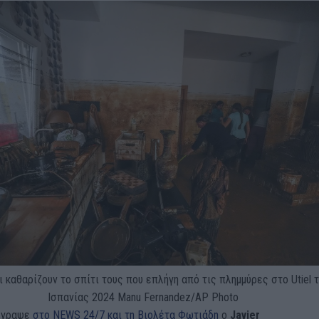
 καθαρίζουν το σπίτι τους που επλήγη από τις πλημμύρες στο Utiel 
Ισπανίας
2024 Manu Fernandez/AP Photo
έγραψε
στο NEWS 24/7 και τη Βιολέτα Φωτιάδη
ο
Javier