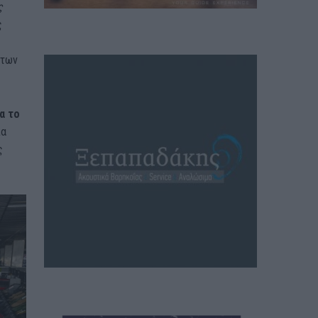
ς
ς
 των
α το
ία
ς