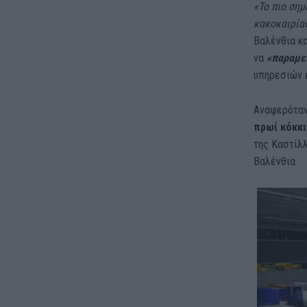
«Το πιο σημ
κακοκαιρίας
Βαλένθια κα
να
«παραμεί
υπηρεσιών 
Αναφερόταν
πρωί κόκκι
της Καστίλλ
Βαλένθια.