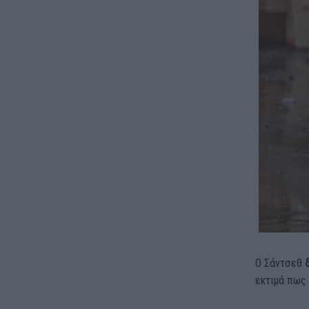
Ο Σάντσεθ
δ
εκτιμά πως