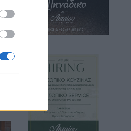
,
θ
ς
ύν να