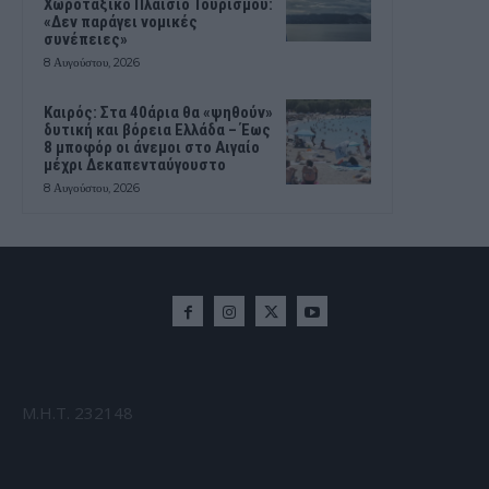
Χωροταξικό Πλαίσιο Τουρισμού:
«Δεν παράγει νομικές
συνέπειες»
8 Αυγούστου, 2026
Καιρός: Στα 40άρια θα «ψηθούν»
δυτική και βόρεια Ελλάδα – Έως
8 μποφόρ οι άνεμοι στο Αιγαίο
μέχρι Δεκαπενταύγουστο
8 Αυγούστου, 2026
Μ.Η.Τ. 232148