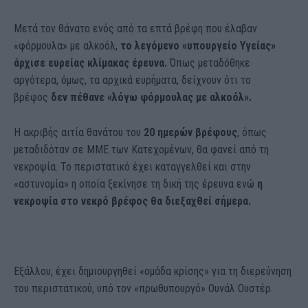
Μετά τον θάνατο ενός από τα επτά βρέφη που έλαβαν
«φόρμουλα» με αλκοόλ,
το λεγόμενο «υπουργείο Υγείας»
άρχισε ευρείας κλίμακας έρευνα.
Όπως μεταδόθηκε
αργότερα, όμως, τα αρχικά ευρήματα, δείχνουν ότι το
βρέφος
δεν πέθανε «λόγω φόρμουλας με αλκοόλ».
Η ακριβής αιτία θανάτου του
20 ημερών βρέφους
, όπως
μεταδιδόταν σε ΜΜΕ των Κατεχομένων, θα φανεί από τη
νεκροψία. Το περιστατικό έχει καταγγελθεί και στην
«αστυνομία» η οποία ξεκίνησε τη δική της έρευνα ενώ
η
νεκροψία στο νεκρό βρέφος θα διεξαχθεί σήμερα.
Εξάλλου, έχει δημιουργηθεί «ομάδα κρίσης» για τη διερεύνηση
του περιστατικού, υπό τον «πρωθυπουργό» Ουνάλ Ουστέρ.