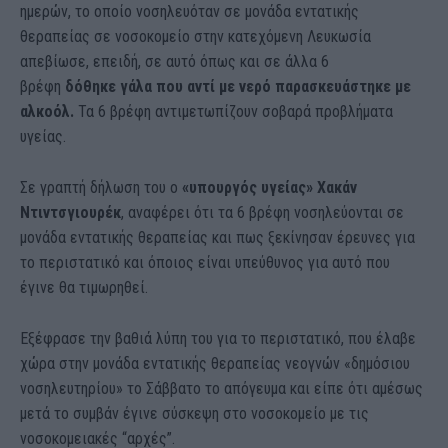
ημερών, το οποίο νοσηλευόταν σε μονάδα εντατικής
θεραπείας σε νοσοκομείο στην κατεχόμενη Λευκωσία
απεβίωσε, επειδή, σε αυτό όπως και σε άλλα 6
βρέφη
δόθηκε γάλα που αντί με νερό παρασκευάστηκε με
αλκοόλ.
Τα 6 βρέφη αντιμετωπίζουν σοβαρά προβλήματα
υγείας.
Σε γραπτή δήλωση του ο
«υπουργός υγείας» Χακάν
Ντιντσγιουρέκ
, αναφέρει ότι τα 6 βρέφη νοσηλεύονται σε
μονάδα εντατικής θεραπείας και πως ξεκίνησαν έρευνες για
το περιστατικό και όποιος είναι υπεύθυνος για αυτό που
έγινε θα τιμωρηθεί.
Εξέφρασε την βαθιά λύπη του για το περιστατικό, που έλαβε
χώρα στην μονάδα εντατικής θεραπείας νεογνών «δημόσιου
νοσηλευτηρίου» το Σάββατο το απόγευμα και είπε ότι αμέσως
μετά το συμβάν έγινε σύσκεψη στο νοσοκομείο με τις
νοσοκομειακές “αρχές”.