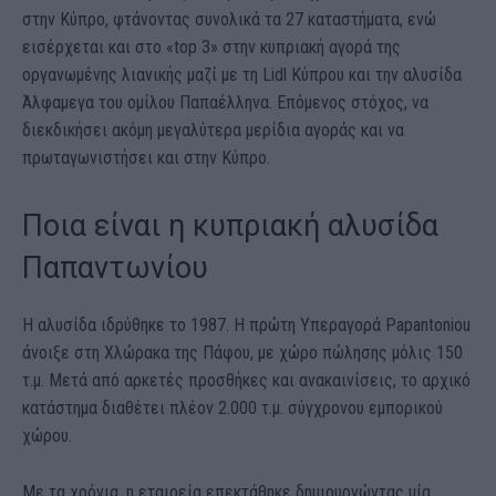
στην Κύπρο, φτάνοντας συνολικά τα 27 καταστήματα, ενώ
εισέρχεται και στο «top 3» στην κυπριακή αγορά της
οργανωμένης λιανικής μαζί με τη Lidl Κύπρου και την αλυσίδα
Άλφαμεγα του ομίλου Παπαέλληνα. Επόμενος στόχος, να
διεκδικήσει ακόμη μεγαλύτερα μερίδια αγοράς και να
πρωταγωνιστήσει και στην Κύπρο.
Ποια είναι η κυπριακή αλυσίδα
Παπαντωνίου
Η αλυσίδα ιδρύθηκε το 1987. Η πρώτη Υπεραγορά Papantoniou
άνοιξε στη Χλώρακα της Πάφου, με χώρο πώλησης μόλις 150
τ.µ. Μετά από αρκετές προσθήκες και ανακαινίσεις, το αρχικό
κατάστημα διαθέτει πλέον 2.000 τ.µ. σύγχρονου εμπορικού
χώρου.
Με τα χρόνια, η εταιρεία επεκτάθηκε δημιουργώντας µία