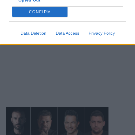
Opted Out
CONFIRM
Data Deletion
Data Access
Privacy Policy