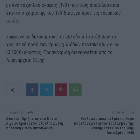
με ένα ταχύπλοο σκάφος (Τ/Χ) που τους αποβίβασε και
έπειτα ο χειριστής του Τ/Χ διέφυγε προς τις τουρκικές
ακτές.
Σύμφωνα με δήλωση τους, οι αλλοδαποί κατέβαλαν το
χρηματικό ποσό των τριών χιλιάδων πεντακοσίων ευρώ
(3.500€) έκαστος. Προανάκριση διενεργείται από το
Λιμεναρχείο Σύμης.
Προηγούμενο άρθρο
Επόμενο άρθρο
Ανοικτοί Ορίζοντες στο Νότιο
Κυκλοφοριακές ρυθμίσεις λόγω
Αιγαίο: Χρειάζεται ολοκληρωμένη
παρελάσεων για τον εορτασμού της
πρόταση για το ακτοπλοϊκό
Εθνικής Επετείου της 28ης
Οκτωβρίου 1940