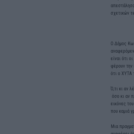
απεστάλησα
σχετικών τ
Ο Δήμος Κω
αναφερόμενω
είναι ότι ο
φέρουν την 
ότι ο ΧΥΤΑ 
Ό,τι κι αν 
όσο κι αν π
εικόνες το
που καμιά γ
Μια πραγμα
αναφέρει ότ