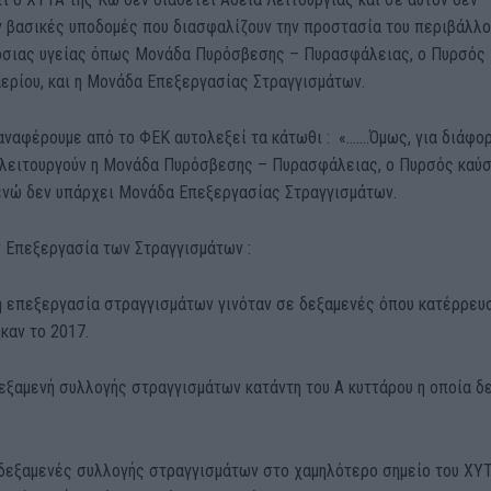
ν βασικές υποδομές που διασφαλίζουν την προστασία του περιβάλλ
μόσιας υγείας όπως Μονάδα Πυρόσβεσης – Πυρασφάλειας, ο Πυρσός
ερίου, και η Μονάδα Επεξεργασίας Στραγγισμάτων.
αναφέρουμε από το ΦΕΚ αυτολεξεί τα κάτωθι : «…….Όμως, για διάφο
 λειτουργούν η Μονάδα Πυρόσβεσης – Πυρασφάλειας, ο Πυρσός καύ
 ενώ δεν υπάρχει Μονάδα Επεξεργασίας Στραγγισμάτων.
ν Επεξεργασία των Στραγγισμάτων :
κή επεξεργασία στραγγισμάτων γινόταν σε δεξαμενές όπου κατέρρευ
καν το 2017.
εξαμενή συλλογής στραγγισμάτων κατάντη του Α κυττάρου η οποία δ
 δεξαμενές συλλογής στραγγισμάτων στο χαμηλότερο σημείο του ΧΥΤ