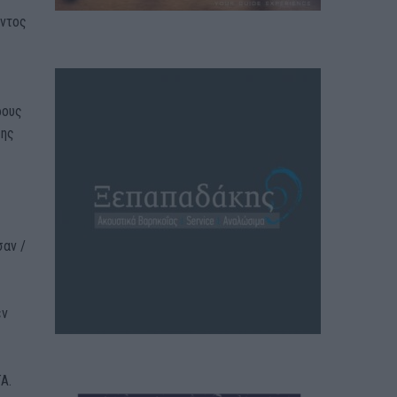
οντος
ρους
σης
σαν /
εν
Α.