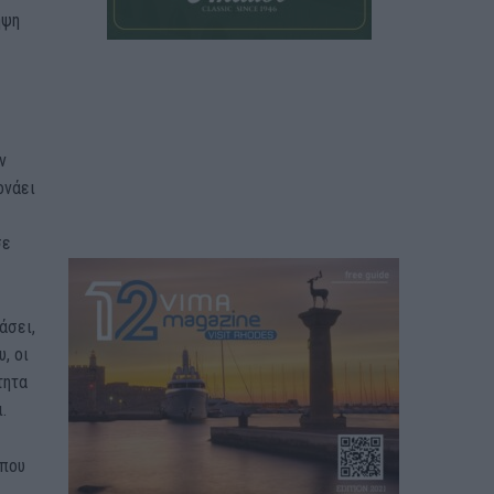
ήψη
ν
ονάει
σε
άσει,
, οι
τητα
.
 που