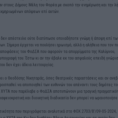
ν στους Δήμους Μέλη του Φορέα με σκοπό την ενημέρωση και την λ
εκμηριωμένων απόψεων επί αυτών.
 δεν απέστειλε ούτε διατύπωσε οποιαδήποτε γνώμη ή άποψη επί τω
ν. Σήμερα έρχεται να πουλήσει ηρωισμό, αλλά η αλήθεια που τον π
ι αποφάσεις του ΦοΔΣΑ που αφορούν τα απορρίμματα της Καλύμνου,
υπογραφή του. Έστω κι αν την έβαλε εκ του ασφαλούς επειδή γνώρι
του δεν έχει άδεια λειτουργίας.
λέει ο Θεοδόσης Νικηταράς, όσες θεατρικές παραστάσεις και αν ανεβ
ροσπαθεί να αποποιηθεί των ευθυνών του απέναντι τους δημότες του
υ ΧΥΤΑ που παρέλαβε ο ΦοΔΣΑ αποτυπώνουν μια τραγική πραγματικό
ραφειοκρατική και διοικητική διαδικασία δεν μπορεί να ωραιοποιήσει
τικότητα που περιγράφεται αναλυτικά στο ΦΕΚ 2703/Β’/09-05-2024,
ι ο ΧΥΤΑ της Κω δεν διαθέτει Άδεια Λειτουργίας και σε αυτόν δεν