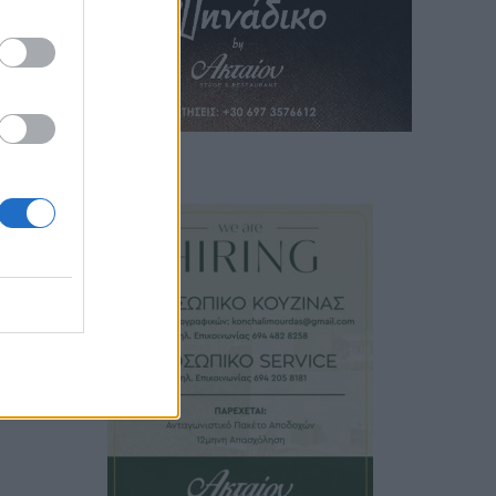
του…
οντα
 με
ίναι
ται
στο
άσεις
 της