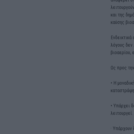
λειτουργού
και της δη
καύσης βιοα
Ενδεικτικά 
λόγους δεν
βιοαερίου,
Ως προς τη
• Η μοναδι
καταστράφη
• Υπάρχει δ
λειτουργεί.
· Υπάρχουν