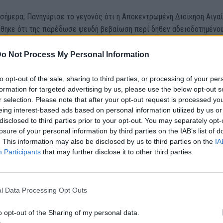
 σήμερα; Πανηγύρισε το γεγονός ότι η Αποκεντρωμένη Διοίκηση Αιγα
φθηκε ότι της παρέδωσε ψευδή βεβαίωση περί δήθεν αδειοδοτημένο
 άδεια του έχει λήξει από το 2015! Κάτι που εκ των υστέρων
ηκε πέραν πάσης αμφισβήτησης. στην αυτοψία που ακολούθησε.
o Not Process My Personal Information
to opt-out of the sale, sharing to third parties, or processing of your per
ραστικές πιρουέτες και τον χαρτοπόλεμο εγγράφων που παρουσίασε
formation for targeted advertising by us, please use the below opt-out s
ς Κω, σε μια προσπάθεια να θολώσει τα νερά, ξέχασε ότι την έλλε
r selection. Please note that after your opt-out request is processed y
ης του ΧΥΤΑ την έχει παραδεχθεί δημόσια ο ίδιος από τον περασμέν
eing interest-based ads based on personal information utilized by us or
ταν κυνικά αποκάλυψε ότι τα απορρίμματα της Καλύμνου δεν μπορούν
disclosed to third parties prior to your opt-out. You may separately opt-
ν στον ΧΥΤΑ της Κω επειδή δεν διαθέτει άδεια λειτουργίας! Αφού τ
losure of your personal information by third parties on the IAB’s list of
 ίδιος προς τι το θέατρο του παραλόγου;
. This information may also be disclosed by us to third parties on the
IA
Participants
that may further disclose it to other third parties.
l Data Processing Opt Outs
που το συνεχίζει εμμονικά, μεθοδικά, συστηματικά, αμετανόητα. Δεν 
χει φραγμό, δεν διστάζει μπροστά σε τίποτα, προκειμένου να αποποι
o opt-out of the Sharing of my personal data.
 του.