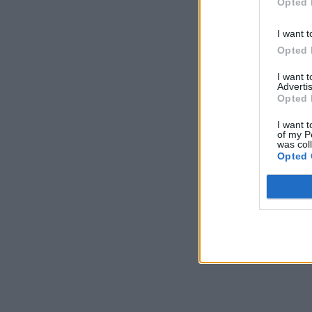
Opted 
I want t
Opted 
I want 
Advertis
Opted 
I want t
of my P
was col
Opted 