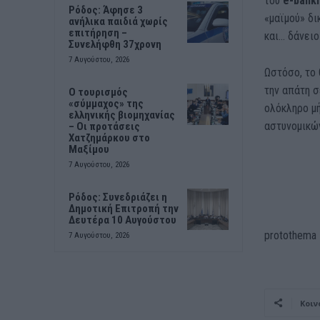
του
e-bank
Ρόδος: Άφησε 3
«μαϊμού» δι
ανήλικα παιδιά χωρίς
επιτήρηση –
και… δάνειο
Συνελήφθη 37χρονη
7 Αυγούστου, 2026
Ωστόσο, το 
την απάτη σ
Ο τουρισμός
«σύμμαχος» της
ολόκληρο μ
ελληνικής βιομηχανίας
αστυνομικώ
– Οι προτάσεις
Χατζημάρκου στο
Μαξίμου
7 Αυγούστου, 2026
Ρόδος: Συνεδριάζει η
Δημοτική Επιτροπή την
Δευτέρα 10 Αυγούστου
protothema
7 Αυγούστου, 2026
Κοιν