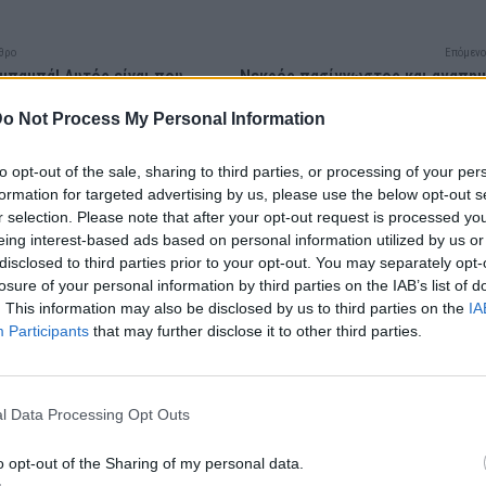
θρο
Επόμενο
 μπαμπά! Αυτός είναι που
Νεκρός πασίγνωστος και αγαπη
ε την ομορφιά του Αλέν
ηθοποιός, ήταν πρωταγωνιστής
μικρότερος γιος του
σειρά που έβλεπε όλη η Ε
o Not Process My Personal Information
pελαίνει όλους με την
ου γοητεία
to opt-out of the sale, sharing to third parties, or processing of your per
formation for targeted advertising by us, please use the below opt-out s
r selection. Please note that after your opt-out request is processed y
eing interest-based ads based on personal information utilized by us or
disclosed to third parties prior to your opt-out. You may separately opt-
losure of your personal information by third parties on the IAB’s list of
. This information may also be disclosed by us to third parties on the
IA
Participants
that may further disclose it to other third parties.
l Data Processing Opt Outs
o opt-out of the Sharing of my personal data.