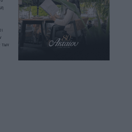
 ο
μη
ει
ν
ς των