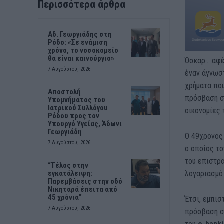
Περισσότερα άρθρα
Αδ. Γεωργιάδης στη
Ρόδο: «Σε ενάμιση
χρόνο, το νοσοκομείο
θα είναι καινούργιο»
Όσκαρ… αφέ
7 Αυγούστου, 2026
έναν άγνωσ
χρήματα πο
Αποστολή
πρόσβαση στ
Υπομνήματος του
Ιατρικού Συλλόγου
οικονομίες 
Ρόδου προς τον
Υπουργό Υγείας, Άδωνι
Γεωργιάδη
Ο 49χρονος 
7 Αυγούστου, 2026
ο οποίος το
του επιστρ
“Τέλος στην
λογαριασμό 
εγκατάλειψη:
Παρεμβάσεις στην οδό
Νικηταρά έπειτα από
45 χρόνια”
Έτσι, εμπισ
7 Αυγούστου, 2026
πρόσβαση σ