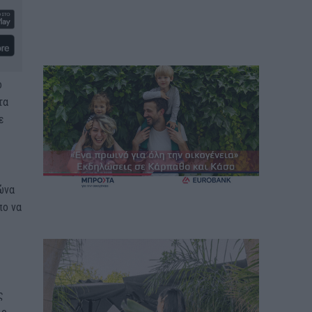
ό
τα
ε
ώνα
πο να
ς