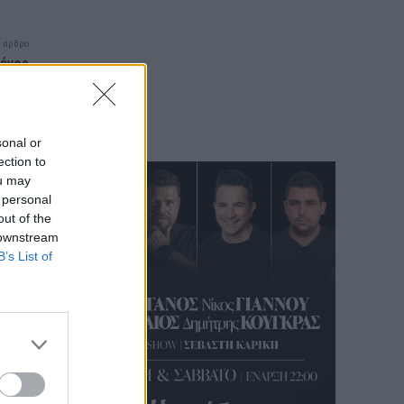
 άρθρο
μένος
 στην
λλάδα
sonal or
ection to
ou may
 personal
out of the
 downstream
B’s List of