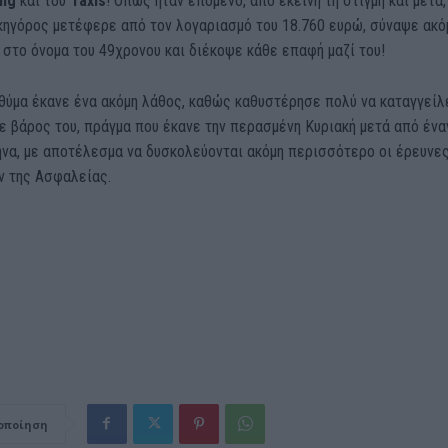
ing
και του
Taxis
! Όπως ήταν επόμενο, από εκείνη τη στιγμή και μετά,
κηγόρος μετέφερε από τον λογαριασμό του 18.760 ευρώ, σύναψε ακό
 στο όνομα του 49χρονου και διέκοψε κάθε επαφή μαζί του!
θύμα έκανε ένα ακόμη λάθος, καθώς καθυστέρησε πολύ να καταγγείλ
ε βάρος του, πράγμα που έκανε την περασμένη Κυριακή μετά από ένα
ήνα, με αποτέλεσμα να δυσκολεύονται ακόμη περισσότερο οι έρευνε
ν της Ασφαλείας.
οποίηση