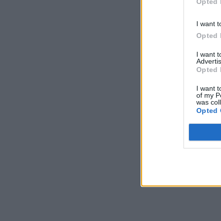
Opted 
I want t
Opted 
I want 
Advertis
Opted 
Κοιν
I want t
of my P
was col
Προηγούμενο άρ
Opted 
Τα 3 Ζώδια
οıκονομıκή