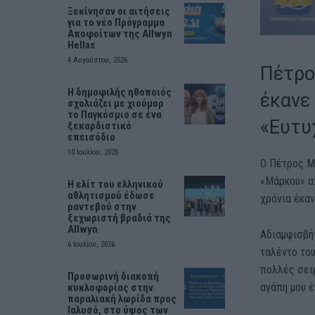
Ξεκίνησαν οι αιτήσεις
για το νέο Πρόγραμμα
Αποφοίτων της Allwyn
Hellas
4 Αυγούστου, 2026
Πέτρο
Η δημοφιλής ηθοποιός
έκανε
σχολιάζει με χιούμορ
το Παγκόσμιο σε ένα
«Ευτυ
ξεκαρδιστικό
επεισόδιο
10 Ιουλίου, 2026
Ο Πέτρος Μ
«Μάρκου» απ
Η ελίτ του ελληνικού
αθλητισμού έδωσε
χρόνια έκαν
ραντεβού στην
ξεχωριστή βραδιά της
Allwyn
Αδιαμφισβή
6 Ιουλίου, 2026
ταλέντο του
πολλές σειρ
Προσωρινή διακοπή
αγάπη μου έ
κυκλοφορίας στην
παραλιακή λωρίδα προς
Ιαλυσό, στο ύψος των