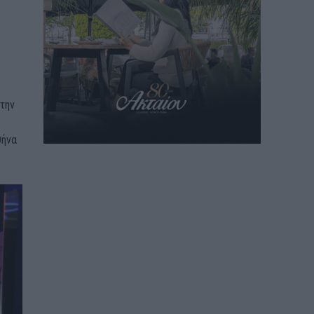
 την
θήνα