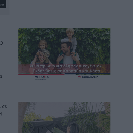
ο
α
ε σε
Η