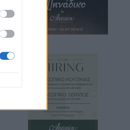
 άρθρο
τροπή
άνατο
ντοκ