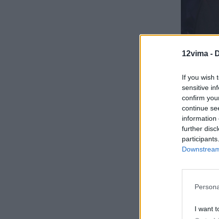
12vima -
D
If you wish 
sensitive in
confirm you
continue se
information 
further disc
participants
Downstream 
Persona
I want t