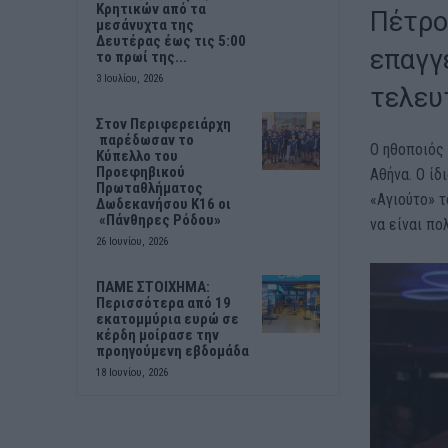
Κρητικών από τα
Πέτρο
μεσάνυχτα της
Δευτέρας έως τις 5:00
επαγγ
το πρωί της...
3 Ιουλίου, 2026
τελευ
Στον Περιφερειάρχη
παρέδωσαν το
Ο ηθοποιός 
Κύπελλο του
Προεφηβικού
Αθήνα. Ο ίδ
Πρωταθλήματος
«Αγιούτο» τ
Δωδεκανήσου Κ16 οι
«Πάνθηρες Ρόδου»
να είναι πο
26 Ιουνίου, 2026
ΠΑΜΕ ΣΤΟΙΧΗΜΑ:
Περισσότερα από 19
εκατομμύρια ευρώ σε
κέρδη μοίρασε την
προηγούμενη εβδομάδα
18 Ιουνίου, 2026