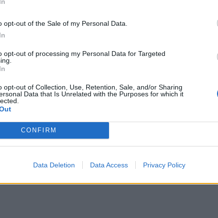
In
o opt-out of the Sale of my Personal Data.
In
to opt-out of processing my Personal Data for Targeted
ing.
In
οποίηση
o opt-out of Collection, Use, Retention, Sale, and/or Sharing
ersonal Data that Is Unrelated with the Purposes for which it
lected.
θρο
Επόμενο
Out
 που τον Νοέμβριο έχουν
Τέλειωσε οριστικά το ψέμα-ν
 «ρέντα»
που κυκλοφόρησαν για τον θ
CONFIRM
Μπάλ
Data Deletion
Data Access
Privacy Policy