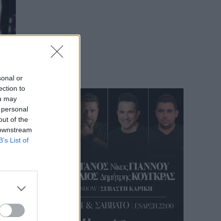
sonal or
ection to
ou may
 personal
out of the
 downstream
B’s List of