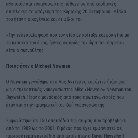
ηθοποιός και ναυαγοσώστης πέθανε σε από καρδιακές
επιπλοκές το απόγευμα της Κυριακής 20 Οκτωβρίου . Δίπλα
του ήταν η οικογένεια και οι φίλοι του.
«Την τελευταία φορά που τον είδα με κοίταξε και μου είπε με
το κλασικό του ύφος, ήρθες ακριβώς την ώρα που έπρεπε»
είπε ο σκηνοθέτης.
Ποιος ήταν ο Michael Newman
O Newman γεννήθηκε στο Λος Άντζελες και έγινε διάσημος
ως ο τηλεοπτικός ναυαγοσώστης Mike «Newmie» Newman του
Baywatch. Ήταν ο μοναδικός από τους πρωταγωνιστές που
ήταν και στην πραγματική του ζωή ναυαγοσώστης.
Εμφανίστηκε σε 150 επεισόδια της σειράς που προβλήθηκε
από το 1989 ως το 2001. Ο μόνος που έχει εμφανιστεί σε
περισσότερα επεισόδια από αυτόν ήταν ο David Hasselhoff.