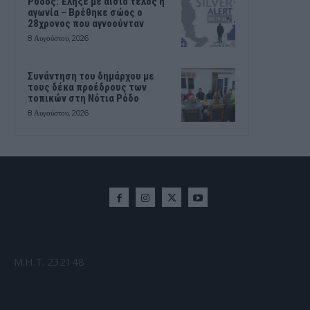
Ρόδος: Έληξε με αίσιο τέλος η
αγωνία – Βρέθηκε σώος ο
28χρονος που αγνοούνταν
8 Αυγούστου, 2026
Συνάντηση του δημάρχου με
τους δέκα προέδρους των
τοπικών στη Νότια Ρόδο
8 Αυγούστου, 2026
Μ.Η.Τ. 232148