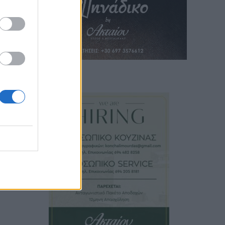
 άρθρο
ια τη
αν το
ρών»