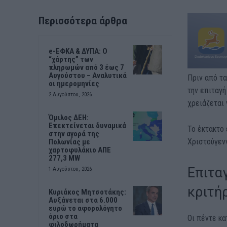
Περισσότερα άρθρα
e-ΕΦΚΑ & ΔΥΠΑ: Ο
“χάρτης” των
πληρωμών από 3 έως 7
Αυγούστου – Αναλυτικά
Πριν από τα
οι ημερομηνίες
την επιταγή
2 Αυγούστου, 2026
χρειάζεται 
Όμιλος ΔΕΗ:
Επεκτείνεται δυναμικά
Το έκτακτο 
στην αγορά της
Χριστούγεν
Πολωνίας με
χαρτοφυλάκιο ΑΠΕ
277,3 MW
Επιταγ
1 Αυγούστου, 2026
κριτή
Κυριάκος Μητσοτάκης:
Αυξάνεται στα 6.000
ευρώ το αφορολόγητο
όριο στα
Οι πέντε κα
φιλοδωρήματα