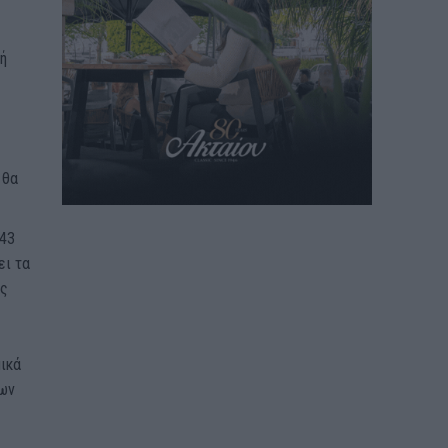
ή
 θα
243
ει τα
ές
ικά
των