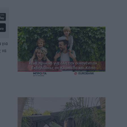
 για
ς να