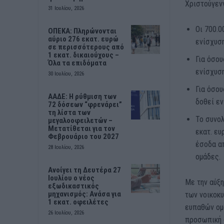
Χριστούγενν
31 Ιουλίου, 2026
Οι 700.0
ΟΠΕΚΑ: Πληρώνονται
αύριο 276 εκατ. ευρώ
ενίσχυση
σε περισσότερους από
1 εκατ. δικαιούχους –
Για όσο
Όλα τα επιδόματα
ενίσχυσ
30 Ιουλίου, 2026
Για όσου
ΑΑΔΕ: Η ρύθμιση των
δοθεί εν
72 δόσεων “φρενάρει”
τη λίστα των
Το συνολ
μεγαλοοφειλετών –
Μετατίθεται για τον
εκατ. ευ
Φεβρουάριο του 2027
έσοδα απ
28 Ιουλίου, 2026
ομάδες.
Ανοίγει τη Δευτέρα 27
Ιουλίου ο νέος
Με την αύξη
εξωδικαστικός
μηχανισμός: Ανάσα για
των νοικοκυ
1 εκατ. οφειλέτες
ευπαθών ομά
26 Ιουλίου, 2026
προσωπική 