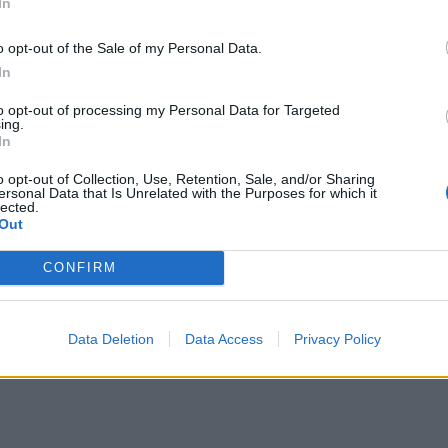
In
οποίηση
o opt-out of the Sale of my Personal Data.
In
θρο
Επόμενο
to opt-out of processing my Personal Data for Targeted
τη Λέρο: Εντοπίστηκε
Συγκίνηση στο μνημόσυνο γ
ing.
In
ρας σε ιστιοφόρο
Φώφη Γεννηματά – Ποιοι έδωσ
«πα
o opt-out of Collection, Use, Retention, Sale, and/or Sharing
ersonal Data that Is Unrelated with the Purposes for which it
lected.
Out
CONFIRM
Data Deletion
Data Access
Privacy Policy