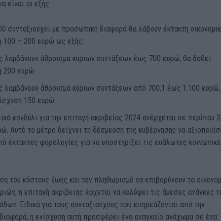
α είναι οι εξής:
00 συνταξιούχοι με προσωπική διαφορά θα λάβουν έκτακτη οικονομικ
 100 – 200 ευρώ ως εξής:
υς λαμβάνουν άθροισμα κύριων συντάξεων έως 700 ευρώ, θα δοθεί
η 200 ευρώ.
ς λαμβάνουν άθροισμα κύριων συντάξεων από 700,1 έως 1.100 ευρώ,
ίσχυση 150 ευρώ.
ικό κονδύλι για την επιταγή ακριβείας 2024 ανέρχεται σε περίπου 
ρώ. Αυτό το μέτρο δείχνει τη δέσμευση της κυβέρνησης να αξιοποιήσ
ό έκτακτες φορολογίες για να υποστηρίξει τις ευάλωτες κοινωνικ
ση του κόστους ζωής και τον πληθωρισμό να επιβαρύνουν τα οικονομ
ριών, η επιταγή ακρίβειας έρχεται να καλύψει τις άμεσες ανάγκες 
δων. Ειδικά για τους συνταξιούχους που επηρεάζονται από την
διαφορά, η ενίσχυση αυτή προσφέρει ένα αναγκαίο ανάχωμα σε ένα