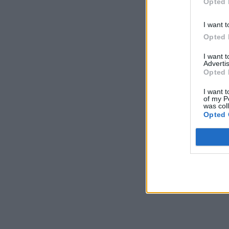
Opted 
Κοιν
I want t
Opted 
Προηγούμενο άρ
I want 
Τραγωδία σ
Advertis
Opted 
νεκρός άνδ
I want t
of my P
was col
Opted 