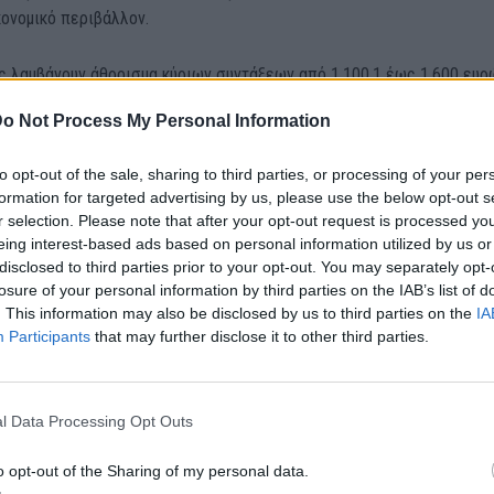
κονομικό περιβάλλον.
ς λαμβάνουν άθροισμα κύριων συντάξεων από 1.100,1 έως 1.600 ευρ
ίσχυση 100 ευρώ.
o Not Process My Personal Information
00 δικαιούχοι του επιδόματος παιδιού του ΟΠΕΚΑ θα λάβουν επιπλέο
δόματος παιδιού.
to opt-out of the sale, sharing to third parties, or processing of your per
formation for targeted advertising by us, please use the below opt-out s
00 δικαιούχοι του επιδόματος ΑΜΕΑ του ΟΠΕΚΑ και οι δικαιούχοι του
r selection. Please note that after your opt-out request is processed y
υματικού επιδόματος και λοιπών επιδομάτων αναπηρίας του e-ΕΦΚΑ 
eing interest-based ads based on personal information utilized by us or
ενίσχυση ύψους 200 ευρώ.
disclosed to third parties prior to your opt-out. You may separately opt-
losure of your personal information by third parties on the IAB’s list of
0 ανασφάλιστοι υπερήλικες δικαιούχοι του αντίστοιχου επιδόματος 
. This information may also be disclosed by us to third parties on the
IA
α λάβουν ενίσχυση 200 ευρώ.
Participants
that may further disclose it to other third parties.
00 δικαιούχοι του ελάχιστου εγγυημένου εισοδήματος θα λάβουν
 50% του μηνιαίου επιδόματος κατά τον μήνα Δεκέμβριο.
l Data Processing Opt Outs
o opt-out of the Sharing of my personal data.