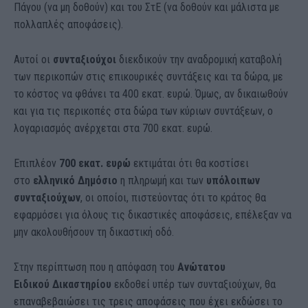
Πάγου (να μη δοθούν) και του ΣτΕ (να δοθούν και μάλιστα με
πολλαπλές αποφάσεις).
Αυτοί οι
συνταξιούχοι
διεκδικούν την αναδρομική καταβολή
των περικοπών στις επικουρικές συντάξεις και τα δώρα, με
το κόστος να φθάνει τα 400 εκατ. ευρώ. Όμως, αν δικαιωθούν
και για τις περικοπές στα δώρα των κύριων συντάξεων, ο
λογαριασμός ανέρχεται στα 700 εκατ. ευρώ.
Επιπλέον
700 εκατ. ευρώ
εκτιμάται ότι θα κοστίσει
στο
ελληνικό Δημόσιο
η πληρωμή και των
υπόλοιπων
συνταξιούχων
, οι οποίοι, πιστεύοντας ότι το κράτος θα
εφαρμόσει για όλους τις δικαστικές αποφάσεις, επέλεξαν να
μην ακολουθήσουν τη δικαστική οδό.
Στην περίπτωση που η απόφαση του
Ανώτατου
Ειδικού
Δικαστηρίου
εκδοθεί υπέρ των συνταξιούχων, θα
επαναβεβαιώσει τις τρεις αποφάσεις που έχει εκδώσει το