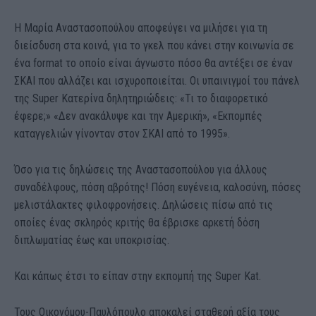
Η Μαρία Αναστασοπούλου αποφεύγει να μιλήσει για τη
διείσδυση στα κοινά, για το γκελ που κάνει στην κοινωνία σε
ένα format το οποίο είναι άγνωστο πόσο θα αντέξει σε έναν
ΣΚΑΙ που αλλάζει και ισχυροποιείται. Οι υπαινιγμοί του πάνελ
της Super Κατερίνα δηλητηριώδεις: «Τι το διαφορετικό
έφερε;» «Δεν ανακάλυψε και την Αμερική», «Εκπομπές
καταγγελιών γίνονταν στον ΣΚΑΙ από το 1995».
Όσο για τις δηλώσεις της Αναστασοπούλου για άλλους
συναδέλφους, πόση αβρότης! Πόση ευγένεια, καλοσύνη, πόσες
μελιστάλακτες φιλοφρονήσεις. Δηλώσεις πίσω από τις
οποίες ένας σκληρός κριτής θα έβρισκε αρκετή δόση
διπλωματίας έως και υποκρισίας.
Και κάπως έτσι το είπαν στην εκπομπή της Super Kat.
Τους Οικονόμου-Παυλόπουλο αποκαλεί σταθερή αξία τους