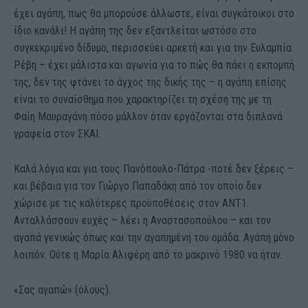
έχει αγάπη, πως θα μπορούσε άλλωστε, είναι συγκάτοικοι στο
ίδιο κανάλι! H αγάπη της δεν εξαντλείται ωστόσο στο
συγκεκριμένο δίδυμο, περισσεύει αρκετή και για την Ευλαμπία
Ρέβη – έχει μάλιστα και αγωνία για το πώς θα πάει η εκποµπή
της, δεν της φτάνει το άγχος της δικής της – η αγάπη επίσης
είναι το συναίσθημα που χαρακτηρίζει τη σχέση της με τη
Φαίη Μαυραγάνη πόσο μάλλον όταν εργάζονται στα διπλανά
γραφεία στον ΣΚΑΙ.
Καλά λόγια και για τους Πανόπουλο-Πάτρα -ποτέ δεν ξέρεις –
και βέβαια για τον Γιώργο Παπαδάκη από τον οποίο δεν
χώρισε με τις καλύτερες προϋποθέσεις στον ΑΝΤ1.
Ανταλλάσσουν ευχές – λέει η Αναστασοπούλου – και τον
αγαπά γενικώς όπως και την αγαπημένη του ομάδα. Αγάπη μόνο
λοιπόν. Ούτε η Μαρία Αλιφέρη από το μακρινό 1980 να ήταν.
«Σας αγαπώ» (όλους).