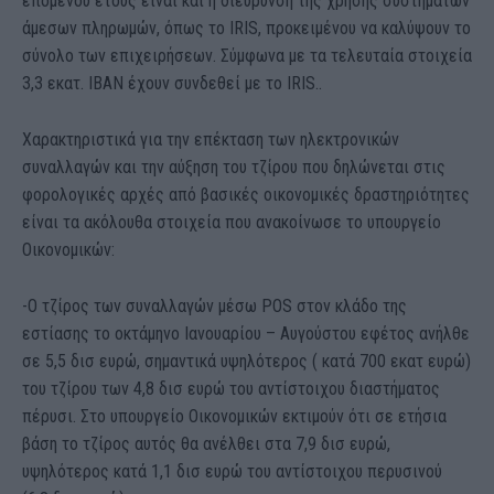
επόμενου έτους είναι και η διεύρυνση της χρήσης συστημάτων
άμεσων πληρωμών, όπως το IRIS, προκειμένου να καλύψουν το
σύνολο των επιχειρήσεων. Σύμφωνα με τα τελευταία στοιχεία
3,3 εκατ. ΙΒΑΝ έχουν συνδεθεί με το IRIS..
Χαρακτηριστικά για την επέκταση των ηλεκτρονικών
συναλλαγών και την αύξηση του τζίρου που δηλώνεται στις
φορολογικές αρχές από βασικές οικονομικές δραστηριότητες
είναι τα ακόλουθα στοιχεία που ανακοίνωσε το υπουργείο
Οικονομικών:
-Ο τζίρος των συναλλαγών μέσω POS στον κλάδο της
εστίασης το οκτάμηνο Ιανουαρίου – Αυγούστου εφέτος ανήλθε
σε 5,5 δισ ευρώ, σημαντικά υψηλότερος ( κατά 700 εκατ ευρώ)
του τζίρου των 4,8 δισ ευρώ του αντίστοιχου διαστήματος
πέρυσι. Στο υπουργείο Οικονομικών εκτιμούν ότι σε ετήσια
βάση το τζίρος αυτός θα ανέλθει στα 7,9 δισ ευρώ,
υψηλότερος κατά 1,1 δισ ευρώ του αντίστοιχου περυσινού