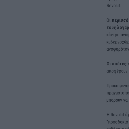
Revolut.
Οι
περισσό
τους λογα
κέντρο ανα
κυβερνοχώρ
αναφερόταν 
Οι απάτες 
αποφέρουν 
Προκειμένο
πραγματοπο
μπορούν να 
Η Revolut έ
“προσδοκία