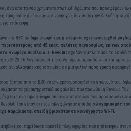
ίναι ένα από τα νέα χρηματοπιστωτικά ιδρύματα που προσφέρουν όλ
ες τους online ή μέσω μιας εφαρμογής, δεν υπάρχουν δηλαδή φυσικά
 για επίσκεψη.
ώνει το BBC σε δημοσίευμά του,
η εταιρεία έχει αναπτυχθεί ραγδα
ι περισσότερους από 45 εκατ. πελάτες παγκοσμίως, εκ των οποί
ι στο Ηνωμένο Βασίλειο.
Η
Revolut
σχεδόν τριπλασίασε τα έσοδά τ
ρες το 2023. Οι λογαριασμοί της είναι άμεσα προσβάσιμοι και προσφ
κές συναλλαγματικές ισοτιμίες σε μια φιλική προς χρήση εφαρμογή
οίος ζήτησε από το BBC να μην χρησιμοποιηθεί το επώνυμό του, δή
ησύχασαν τα χαρακτηριστικά ασφαλείας που προωθεί η Revolut. Τον
, δέχτηκε ένα τηλεφώνημα από έναν απατεώνα που προσποιούνταν ό
 Revolut. Του είπαν ότι του τηλεφώνησαν επειδή
ο λογαριασμός του
είχε παραβιαστεί επειδή βρισκόταν σε κοινόχρηστο Wi-Fi.
πατήθηκε και παρέδωσε αρκετές πληροφορίες που επέτρεψαν στους