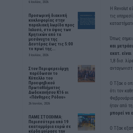
6 Ιουλίου, 2026
Η Revolut ε
Προσωρινή διακοπή
τις υπηρεσί
κυκλοφορίας στην
καταστήματα
παραλιακή λωρίδα προς
Ιαλυσό, στο ύψος των
Κρητικών από τα
Όπως σημει
μεσάνυχτα της
Δευτέρας έως τις 5:00
και μετράε
το πρωί της...
εκατ. είνα
3 Ιουλίου, 2026
1,8 δισ. λί
ανταγωνιστι
Στον Περιφερειάρχη
παρέδωσαν το
Κύπελλο του
Προεφηβικού
Ο Τζακ ο οπ
Πρωταθλήματος
ότι τον καθ
Δωδεκανήσου Κ16 οι
«Πάνθηρες Ρόδου»
Φεβρουάριο
26 Ιουνίου, 2026
ήταν από τη
μπορεί να 
ΠΑΜΕ ΣΤΟΙΧΗΜΑ:
Περισσότερα από 19
εκατομμύρια ευρώ σε
Ο Τζακ εξα
κέρδη μοίρασε την