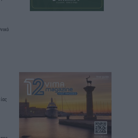
θνικό
είας