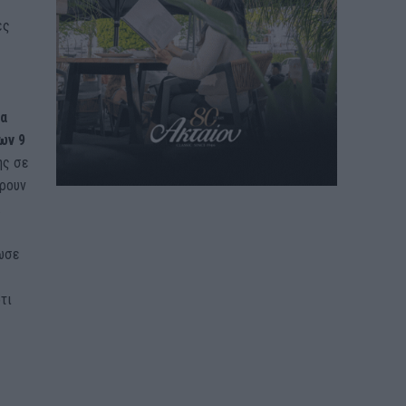
ες
ία
ων 9
ης σε
έρουν
.
λωσε
τι