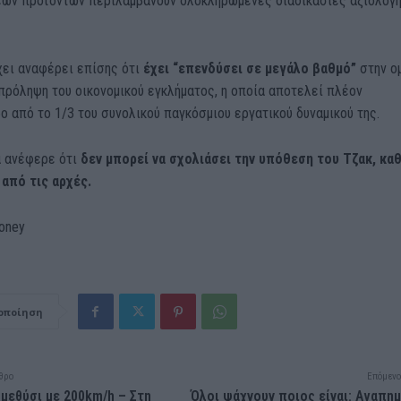
έων προϊόντων περιλαμβάνουν ολοκληρωμένες διαδικασίες αξιολόγ
χει αναφέρει επίσης ότι
έχει “επενδύσει σε μεγάλο βαθμό”
στην ο
 πρόληψη του οικονομικού εγκλήματος, η οποία αποτελεί πλέον
 από το 1/3 του συνολικού παγκόσμιου εργατικού δυναμικού της.
α ανέφερε ότι
δεν μπορεί να σχολιάσει την υπόθεση του Τζακ, κα
 από τις αρχές.
oney
οποίηση
θρο
Επόμενο
μεθύσι με 200km/h – Στη
Όλοι ψάχνουν ποιος είναι: Αγαπη