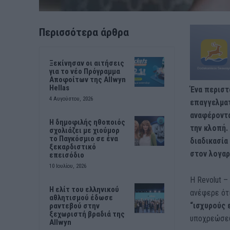
Περισσότερα άρθρα
Ξεκίνησαν οι αιτήσεις
για το νέο Πρόγραμμα
Αποφοίτων της Allwyn
Hellas
Ένα περιστ
4 Αυγούστου, 2026
επαγγελματ
αναφέροντα
Η δημοφιλής ηθοποιός
την κλοπή.
σχολιάζει με χιούμορ
το Παγκόσμιο σε ένα
διαδικασία
ξεκαρδιστικό
στον λογαρ
επεισόδιο
10 Ιουλίου, 2026
Η Revolut –
Η ελίτ του ελληνικού
ανέφερε ότ
αθλητισμού έδωσε
“ισχυρούς 
ραντεβού στην
ξεχωριστή βραδιά της
υποχρεώσεώ
Allwyn