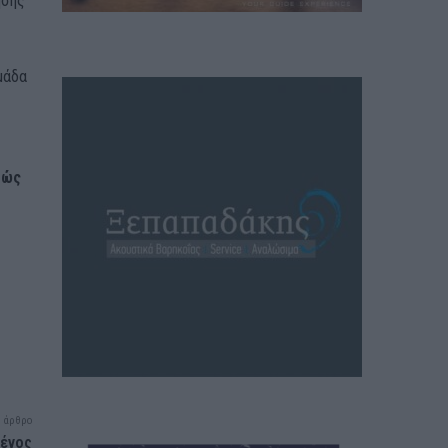
ησης
μάδα
θώς
 άρθρο
μένος