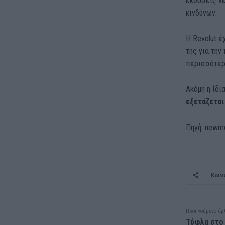
εκδόσεις ν
κινδύνων.
Η Revolut έ
της για την
περισσότερο
Ακόμη η ίδι
εξετάζεται
Πηγή: newm
Κοιν
Προηγούμενο άρ
Τύφλα στο 