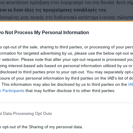
να αποκτήσουν πρόσβαση στον λογαριασμό του στη Revolut. Αυτό σή
αν να δουν όλες τις προηγούμενες συναλλαγές του
,
βανομένης μιας αγοράς στο διαδικτυακό κατάστημα λιανικής πώληση
 το πρωί.
o Not Process My Personal Information
 μιλούσε ακόμα στο τηλέφωνο με τους απατεώνες, έφτασε ένα μήνυμ
to opt-out of the sale, sharing to third parties, or processing of your per
ό τη Revolut, το οποίο του ζητούσε να επιβεβαιώσει το ίδιο ακριβώς
formation for targeted advertising by us, please use the below opt-out s
χε ξοδέψει – 21,98 λίρες –
πληκτρολογώντας έναν εξαψήφιο κω
r selection. Please note that after your opt-out request is processed y
 Ο ίδιος είπε: “Ναι, εγώ ήμουν” και διάβασε τον κωδικό στους
eing interest-based ads based on personal information utilized by us or
.
disclosed to third parties prior to your opt-out. You may separately opt-
losure of your personal information by third parties on the IAB’s list of
. This information may also be disclosed by us to third parties on the
IA
ν είχε συνειδητοποιήσει ήταν ότι είχαν δημιουργήσει τον δικό τους
Participants
that may further disclose it to other third parties.
– που επίσης ονομαζόταν Etsy – και με τον κωδικό που του είχε στε
ενέκρινε μια νέα πληρωμή στον ψεύτικο λογαριασμό τους.
l Data Processing Opt Outs
 δύο παρόμοια μηνύματα για την
έγκριση πληρωμών μικρών ποσών
ψεύτικους λογαριασμούς, με την ονομασία “Revolut fees” και “Re
o opt-out of the Sharing of my personal data.
. Ο Τζακ ενέκρινε και αυτές. Κάπως έτσι άρχισαν να φεύγουν τα χρή