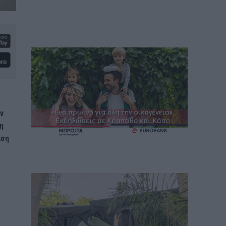
ν
η
αση