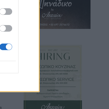
ν
ς
.
 της
στη
ά μια
η