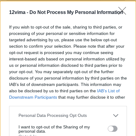
12vima -
Do Not Process My Personal Information
If you wish to opt-out of the sale, sharing to third parties, or
processing of your personal or sensitive information for
targeted advertising by us, please use the below opt-out
section to confirm your selection. Please note that after your
opt-out request is processed you may continue seeing
interest-based ads based on personal information utilized by
us or personal information disclosed to third parties prior to
«Το 70% των κλήσεων αφορά εφήβους
your opt-out. You may separately opt-out of the further
disclosure of your personal information by third parties on the
13-17 ετών»
IAB’s list of downstream participants. This information may
also be disclosed by us to third parties on the
IAB’s List of
Σύμφωνα με την κα Σπυροπούλου, οι 699 υποθέσεις που
Downstream Participants
that may further disclose it to other
κλήθηκε να αντιμετωπίσει ο Οργανισμός,
θεωρούνται «
πάρα
third parties.
πολλές. Αυτή είναι η πραγματικότητα.
Μιλάμε για σχεδόν 2
Personal Data Processing Opt Outs
υποθέσεις την ημέρα με παιδιά που ζητάνε βοήθεια. Ο
αριθμός είναι όντως μεγάλος. Αξίζει να σημειώσουμε πως το
I want to opt-out of the Sharing of my
70% του συνόλου των κλήσεων αφορά εφήβους 13-17 ετών,
personal data.