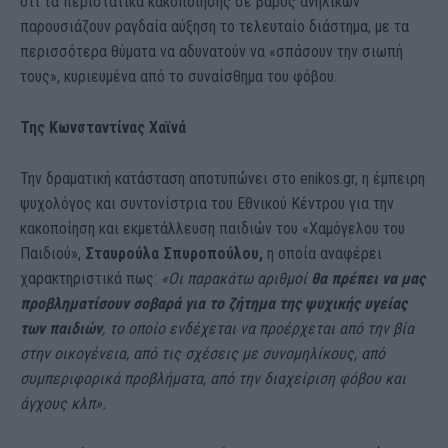
ότι τα περιστατικά κακοποίησης σε βάρος ανηλίκων
παρουσιάζουν ραγδαία αύξηση το τελευταίο διάστημα, με τα
περισσότερα θύματα να αδυνατούν να «σπάσουν την σιωπή
τους», κυριευμένα από το συναίσθημα του φόβου.
Της Κωνσταντίνας Χαϊνά
Την δραματική κατάσταση αποτυπώνει στο enikos.gr, η έμπειρη
ψυχολόγος και συντονίστρια του Εθνικού Κέντρου για την
κακοποίηση και εκμετάλλευση παιδιών του «Χαμόγελου του
Παιδιού»,
Σταυρούλα Σπυροπούλου,
η οποία αναφέρει
χαρακτηριστικά πως:
«Οι παρακάτω αριθμοί
θα πρέπει να μας
προβληματίσουν σοβαρά για το ζήτημα της ψυχικής υγείας
των παιδιών
, το οποίο ενδέχεται να προέρχεται από την βία
στην οικογένεια, από τις σχέσεις με συνομηλίκους, από
συμπεριφορικά προβλήματα, από την διαχείριση φόβου και
άγχους κλπ».