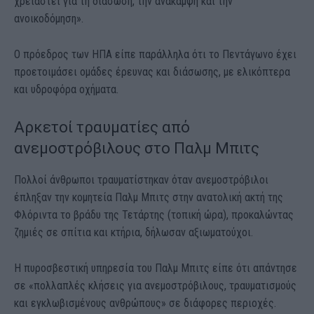
χρειαστεί για τη διάσωση, την ανάκαμψη και την
ανοικοδόμηση».
Ο πρόεδρος των ΗΠΑ είπε παράλληλα ότι το Πεντάγωνο έχει
προετοιμάσει ομάδες έρευνας και διάσωσης, με ελικόπτερα
και υδροφόρα οχήματα.
Αρκετοί τραυματίες από
ανεμοστρόβιλους στο Παλμ Μπιτς
Πολλοί άνθρωποι τραυματίστηκαν όταν ανεμοστρόβιλοι
έπληξαν την κομητεία Παλμ Μπιτς στην ανατολική ακτή της
Φλόριντα το βράδυ της Τετάρτης (τοπική ώρα), προκαλώντας
ζημιές σε σπίτια και κτήρια, δήλωσαν αξιωματούχοι.
Η πυροσβεστική υπηρεσία του Παλμ Μπιτς είπε ότι απάντησε
σε «πολλαπλές κλήσεις για ανεμοστρόβιλους, τραυματισμούς
και εγκλωβισμένους ανθρώπους» σε διάφορες περιοχές.