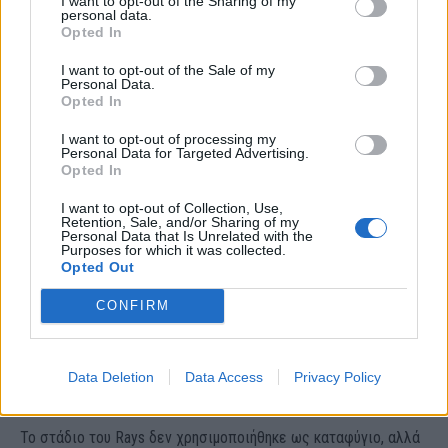
I want to opt-out of the Sharing of my
personal data.
Ο τυφώνας κατέστρεψε την οροφή του
Opted In
σταδίου Tropicana Field
I want to opt-out of the Sale of my
Personal Data.
Opted In
Το στάδιο Tropicana Field, το σπίτι των Tampa Bay Rays,
φαίνεται να έχει υποστεί σοβαρές ζημιές από τον τυφώνα.
I want to opt-out of processing my
Personal Data for Targeted Advertising.
Opted In
Οι τηλεοπτικές εικόνες έδειξαν ότι το ύφασμα που
χρησιμεύει ως στέγη του θολωτού κτηρίου είχε σχιστεί σε
I want to opt-out of Collection, Use,
Retention, Sale, and/or Sharing of my
κομμάτια.
Personal Data that Is Unrelated with the
Purposes for which it was collected.
Opted Out
CONFIRM
Data Deletion
Data Access
Privacy Policy
Το στάδιο του Rays δεν χρησιμοποιήθηκε ως καταφύγιο, αλλά