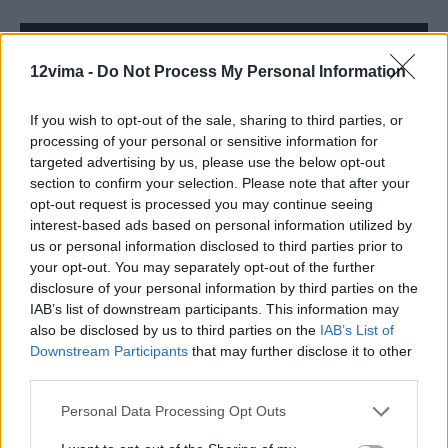
12vima -
Do Not Process My Personal Information
If you wish to opt-out of the sale, sharing to third parties, or
processing of your personal or sensitive information for
targeted advertising by us, please use the below opt-out
section to confirm your selection. Please note that after your
opt-out request is processed you may continue seeing
interest-based ads based on personal information utilized by
us or personal information disclosed to third parties prior to
your opt-out. You may separately opt-out of the further
«Τα συνεργεία μας στο σημείο ανέφεραν πολλά
disclosure of your personal information by third parties on the
κατεστραμμένα σπίτια, οχήματα και συντρίμμια σε όλη την
IAB’s list of downstream participants. This information may
περιοχή», ανέφερε η πυροσβεστική σε δελτίο Τύπου.
also be disclosed by us to third parties on the
IAB’s List of
Downstream Participants
that may further disclose it to other
Πέντε άτομα, μεταξύ των οποίων τρεις τραυματίες,
third parties.
μεταφέρθηκαν σε τοπικά νοσοκομεία, σύμφωνα με την
Personal Data Processing Opt Outs
πυροσβεστική.