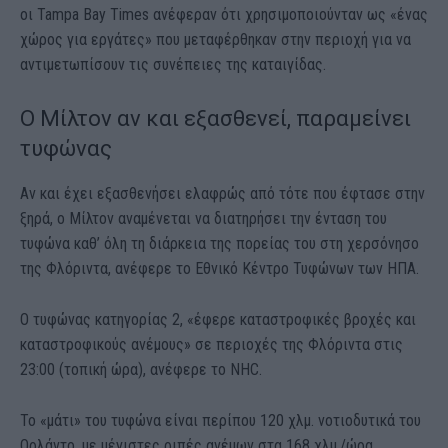
οι Tampa Bay Times ανέφεραν ότι χρησιμοποιούνταν ως «ένας
χώρος για εργάτες» που μεταφέρθηκαν στην περιοχή για να
αντιμετωπίσουν τις συνέπειες της καταιγίδας.
Ο Μίλτον αν και εξασθενεί, παραμείνει
τυφώνας
Αν και έχει εξασθενήσει ελαφρώς από τότε που έφτασε στην
ξηρά, ο Μίλτον αναμένεται να διατηρήσει την ένταση του
τυφώνα καθ’ όλη τη διάρκεια της πορείας του στη χερσόνησο
της Φλόριντα, ανέφερε το Εθνικό Κέντρο Τυφώνων των ΗΠΑ.
Ο τυφώνας κατηγορίας 2, «έφερε καταστροφικές βροχές και
καταστροφικούς ανέμους» σε περιοχές της Φλόριντα στις
23:00 (τοπική ώρα), ανέφερε το NHC.
Το «μάτι» του τυφώνα είναι περίπου 120 χλμ. νοτιοδυτικά του
Ορλάντο, με μέγιστες ριπές ανέμων στα 168 χλμ./ώρα.