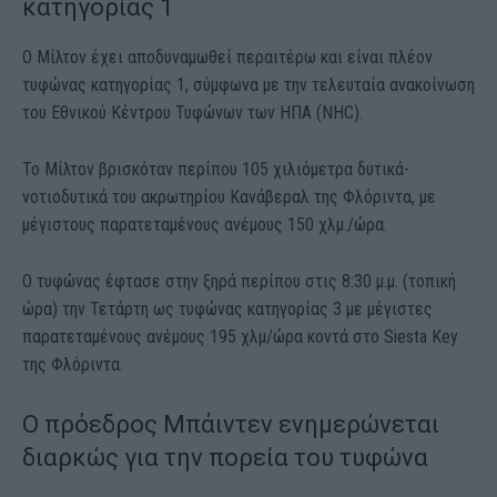
κατηγορίας 1
Ο Μίλτον έχει αποδυναμωθεί περαιτέρω και είναι πλέον
τυφώνας κατηγορίας 1, σύμφωνα με την τελευταία ανακοίνωση
του Εθνικού Κέντρου Τυφώνων των ΗΠΑ (NHC).
Το Μίλτον βρισκόταν περίπου 105 χιλιόμετρα δυτικά-
νοτιοδυτικά του ακρωτηρίου Κανάβεραλ της Φλόριντα, με
μέγιστους παρατεταμένους ανέμους 150 χλμ./ώρα.
Ο τυφώνας έφτασε στην ξηρά περίπου στις 8:30 μ.μ. (τοπική
ώρα) την Τετάρτη ως τυφώνας κατηγορίας 3 με μέγιστες
παρατεταμένους ανέμους 195 χλμ/ώρα κοντά στο Siesta Key
της Φλόριντα.
Ο πρόεδρος Μπάιντεν ενημερώνεται
διαρκώς για την πορεία του τυφώνα