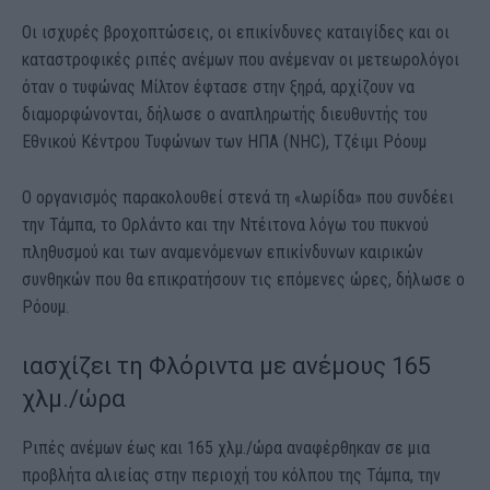
Οι ισχυρές βροχοπτώσεις, οι επικίνδυνες καταιγίδες και οι
καταστροφικές ριπές ανέμων που ανέμεναν οι μετεωρολόγοι
όταν ο τυφώνας Μίλτον έφτασε στην ξηρά, αρχίζουν να
διαμορφώνονται, δήλωσε ο αναπληρωτής διευθυντής του
Εθνικού Κέντρου Τυφώνων των ΗΠΑ (NHC), Τζέιμι Ρόουμ
Ο οργανισμός παρακολουθεί στενά τη «λωρίδα» που συνδέει
την Τάμπα, το Ορλάντο και την Ντέιτονα λόγω του πυκνού
πληθυσμού και των αναμενόμενων επικίνδυνων καιρικών
συνθηκών που θα επικρατήσουν τις επόμενες ώρες, δήλωσε ο
Ρόουμ.
ιασχίζει τη Φλόριντα με ανέμους 165
χλμ./ώρα
Ριπές ανέμων έως και 165 χλμ./ώρα αναφέρθηκαν σε μια
προβλήτα αλιείας στην περιοχή του κόλπου της Τάμπα, την