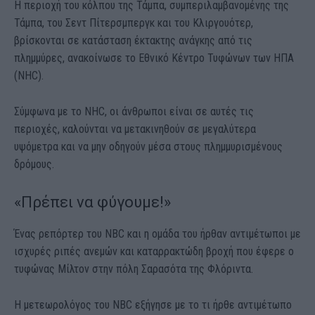
Η περιοχή του κόλπου της Τάμπα, συμπεριλαμβανομένης της
Τάμπα, του Σεντ Πίτερσμπεργκ και του Κλιργουότερ,
βρίσκονται σε κατάσταση έκτακτης ανάγκης από τις
πλημμύρες, ανακοίνωσε το Εθνικό Κέντρο Τυφώνων των ΗΠΑ
(NHC).
Σύμφωνα με το NHC, oι άνθρωποι είναι σε αυτές τις
περιοχές, καλούνται να μετακινηθούν σε μεγαλύτερα
υψόμετρα και να μην οδηγούν μέσα στους πλημμυρισμένους
δρόμους.
«Πρέπει να φύγουμε!»
Ένας ρεπόρτερ του NBC και η ομάδα του ήρθαν αντιμέτωποι με
ισχυρές ριπές ανεμών και καταρρακτώδη βροχή που έφερε ο
τυφώνας Μίλτον στην πόλη Σαρασότα της Φλόριντα.
Η μετεωρολόγος του NBC εξήγησε με το τι ήρθε αντιμέτωπο