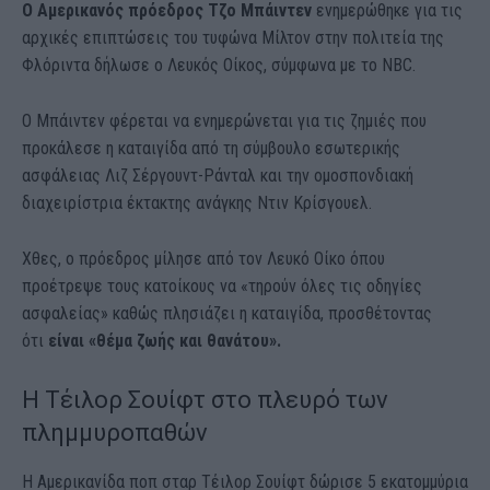
Ο Αμερικανός πρόεδρος Τζο Μπάιντεν
ενημερώθηκε για τις
αρχικές επιπτώσεις του τυφώνα Μίλτον στην πολιτεία της
Φλόριντα δήλωσε ο Λευκός Οίκος, σύμφωνα με το NBC.
Ο Μπάιντεν φέρεται να ενημερώνεται για τις ζημιές που
προκάλεσε η καταιγίδα από τη σύμβουλο εσωτερικής
ασφάλειας Λιζ Σέργουντ-Ράνταλ και την ομοσπονδιακή
διαχειρίστρια έκτακτης ανάγκης Ντιν Κρίσγουελ.
Χθες, ο πρόεδρος μίλησε από τον Λευκό Οίκο όπου
προέτρεψε τους κατοίκους να «τηρούν όλες τις οδηγίες
ασφαλείας» καθώς πλησιάζει η καταιγίδα, προσθέτοντας
ότι
είναι «θέμα ζωής και θανάτου».
H Τέιλορ Σουίφτ στο πλευρό των
πλημμυροπαθών
Η Αμερικανίδα ποπ σταρ Τέιλορ Σουίφτ δώρισε 5 εκατομμύρια