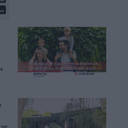
.
ου
ο
 της
,