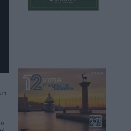
ΑΝΤ1
σει
ικό