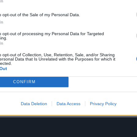
In
σπουδαία ερμηνεύτρια κατέρρευσε χθες το βράδυ στη σκηνή στο
νώ τραγουδούσε.
o opt-out of the Sale of my Personal Data.
In
πληροφορίες του protothema.gr, η μεγάλη κυρία του ελληνικού
to opt-out of processing my Personal Data for Targeted
ανέκτησε τις αισθήσεις της στα καμαρίνια του Ηρωδείου, ενώ, στο
ing.
In
βρισκόταν από το πρώτο λεπτό ο προσωπικός της γιατρός, ο οποίος
 τις πρώτες βοήθειες.
o opt-out of Collection, Use, Retention, Sale, and/or Sharing
ersonal Data that Is Unrelated with the Purposes for which it
lected.
οινωνούσε με το περιβάλλον. Παρ’ όλα αυτά, παρέμεινε στα παρασκή
Out
 μία ώρα πριν παραληφθεί από ασθενοφόρο, στις 22:20.
CONFIRM
είο, υποβλήθηκε σε μαγνητική τομογραφία, από την οποία διαπιστώ
ή αιμορραγία, ενώ σύμφωνα με πληροφορίες, είχε πολύ έντονο
Data Deletion
Data Access
Privacy Policy
πριν τη συναυλία.