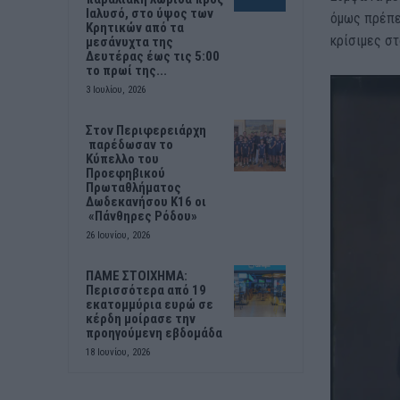
Ιαλυσό, στο ύψος των
όμως πρέπε
Κρητικών από τα
κρίσιμες στ
μεσάνυχτα της
Δευτέρας έως τις 5:00
το πρωί της...
3 Ιουλίου, 2026
Στον Περιφερειάρχη
παρέδωσαν το
Κύπελλο του
Προεφηβικού
Πρωταθλήματος
Δωδεκανήσου Κ16 οι
«Πάνθηρες Ρόδου»
26 Ιουνίου, 2026
ΠΑΜΕ ΣΤΟΙΧΗΜΑ:
Περισσότερα από 19
εκατομμύρια ευρώ σε
κέρδη μοίρασε την
προηγούμενη εβδομάδα
18 Ιουνίου, 2026