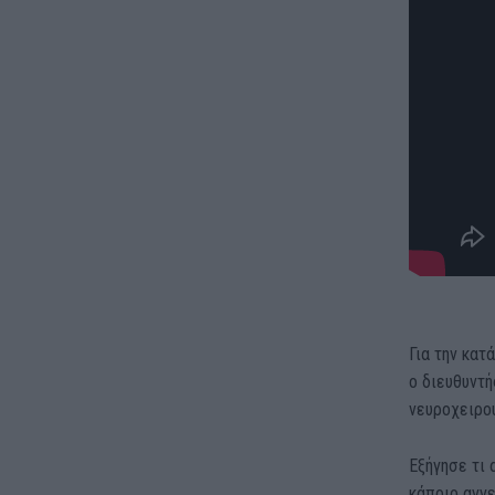
Για την κα
ο διευθυντή
νευροχειρο
Εξήγησε τι 
κάποιο αγγε