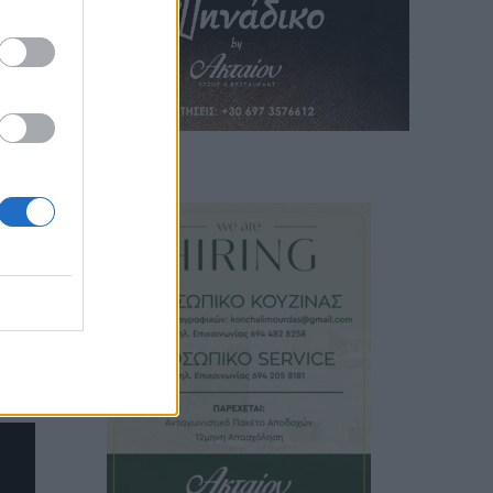
 και
νια
θηκε