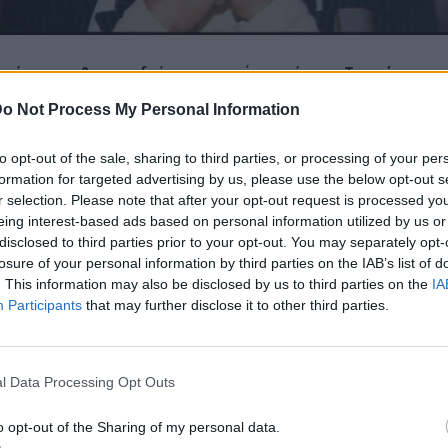
αμένεται να βγει και δεύτερη ιατρική ανακοίνωση. Το πρώτο
ν που βγήκε τα ξημερώματα ανέφερε τα εξής:
o Not Process My Personal Information
αδοπούλου Κυριακή (Μαρινέλλα) διακομίσθηκε στις 22:30 επειγόντ
to opt-out of the sale, sharing to third parties, or processing of your per
μείο ΥΓΕΙΑ μετά από λιποθυμικό επεισόδιο.
formation for targeted advertising by us, please use the below opt-out s
r selection. Please note that after your opt-out request is processed y
eing interest-based ads based on personal information utilized by us or
κε ότι υπέστη σοβαρό αγγειακό εγκεφαλικό επεισόδιο (αιμορραγία)
disclosed to third parties prior to your opt-out. You may separately opt-
ε στη ΜΕΘ όπου παραμένει νοσηλευόμενη.
losure of your personal information by third parties on the IAB’s list of
. This information may also be disclosed by us to third parties on the
IA
ιατρός
Participants
that may further disclose it to other third parties.
λιτάκης».
l Data Processing Opt Outs
άρρευση στο Ηρώδειο
o opt-out of the Sharing of my personal data.