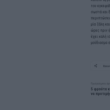
του εγκεφάλ
σωστά και δ
περιπτώσεις
μία ζάλη κα
ώρες πριν ή
έχει καλή ι
μούδιασμα σ
Κοιν
Προηγούμενο άρ
5 φρούτα κ
να προτιμ