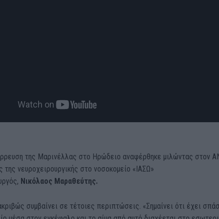
τάρρευση της Μαρινέλλας στο Ηρώδειο αναφέρθηκε μιλώντας στον 
ς της νευροχειρουργικής στο νοσοκομείο «ΙΑΣΩ»
υργός,
Νικόλαος Μαραθεύτης.
ακριβώς συμβαίνει σε τέτοιες περιπτώσεις. «Σημαίνει ότι έχει σπά
ίο μέσα στον εγκέφαλο και το αίμα από αυτό διαχέεται στο εσωτερ