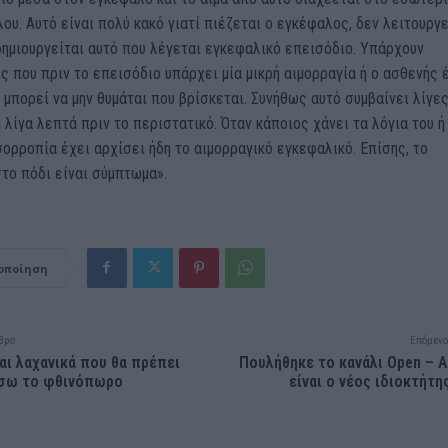
ου. Αυτό είναι πολύ κακό γιατί πιέζεται ο εγκέφαλος, δεν λειτουργε
ημιουργείται αυτό που λέγεται εγκεφαλικό επεισόδιο. Υπάρχουν
 που πριν το επεισόδιο υπάρχει μία μικρή αιμορραγία ή ο ασθενής 
ι μπορεί να μην θυμάται που βρίσκεται. Συνήθως αυτό συμβαίνει λίγε
 λίγα λεπτά πριν το περιστατικό. Όταν κάποιος χάνει τα λόγια του ή
σορροπία έχει αρχίσει ήδη το αιμορραγικό εγκεφαλικό. Επίσης, το
το πόδι είναι σύμπτωμα».
οποίηση
θρο
Επόμενο
αι λαχανικά που θα πρέπει
Πουλήθηκε το κανάλι Open – 
ήσω το φθινόπωρο
είναι ο νέος ιδιοκτήτη