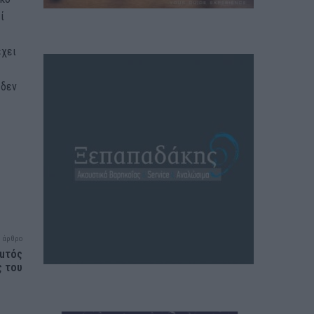
ί
έχει
ς
 δεν
 άρθρο
Αuτός
ς του