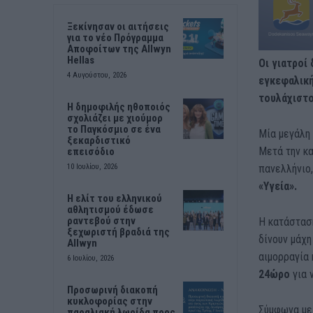
Ξεκίνησαν οι αιτήσεις
για το νέο Πρόγραμμα
Αποφοίτων της Allwyn
Hellas
Οι γιατροί
4 Αυγούστου, 2026
εγκεφαλική
τουλάχιστο
Η δημοφιλής ηθοποιός
σχολιάζει με χιούμορ
το Παγκόσμιο σε ένα
Μία μεγάλη 
ξεκαρδιστικό
Μετά την κα
επεισόδιο
πανελλήνιο
10 Ιουλίου, 2026
«Υγεία».
Η ελίτ του ελληνικού
αθλητισμού έδωσε
ραντεβού στην
Η κατάσταση
ξεχωριστή βραδιά της
δίνουν μάχη
Allwyn
αιμορραγία 
6 Ιουλίου, 2026
24ώρο
για 
Προσωρινή διακοπή
κυκλοφορίας στην
Σύμφωνα με
παραλιακή λωρίδα προς