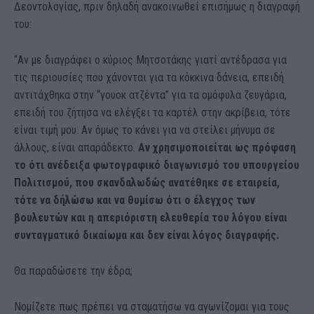
Δεοντολογίας, πριν δηλαδή ανακοινωθεί επισήμως η διαγραφή
του:
“Αν με διαγράφει ο κύριος Μητσοτάκης γιατί αντέδρασα για
τις περιουσίες που χάνονται για τα κόκκινα δάνεια, επειδή
αντιτάχθηκα στην “γουοκ ατζέντα” για τα ομόφυλα ζευγάρια,
επειδή του ζήτησα να ελέγξει τα καρτέλ στην ακρίβεια, τότε
είναι τιμή μου. Αν όμως το κάνει για να στείλει μήνυμα σε
άλλους, είναι απαράδεκτο.
Αν χρησιμοποιείται ως πρόφαση
το ότι ανέδειξα φωτογραφικό διαγωνισμό του υπουργείου
Πολιτισμού, που σκανδαλωδώς ανατέθηκε σε εταιρεία,
τότε να δήλώσω και να θυμίσω ότι ο έλεγχος των
βουλευτών και η απεριόριστη ελευθερία του λόγου είναι
συνταγματικό δικαίωμα και δεν είναι λόγος διαγραφής.
Θα παραδώσετε την έδρα;
Νομίζετε πως πρέπει να σταματήσω να αγωνίζομαι για τους