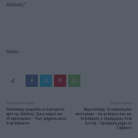
πολλούς;”
thetoc
Προηγούμενο άρθρο
Επόμενο άρθρο
Πολύνεκρη τραγωδία σε πασίγωστο
Μαρουσάκης: Το καλοκαιράκι
νησί της Ελλάδας: Τρεις νεκροί και
επιστρέφει – Θα χτυπήσει έως και
25 αγνοούμενοι – Τους ψάχνουν μέσα
34 βαθμούς ο υδράργυρος στην
στην θάλασσα
Αττική – Πρόγνωση μέχρι το
Σάββατο