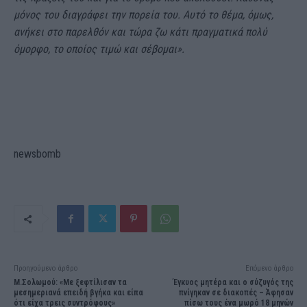
μόνος του διαγράφει την πορεία του. Αυτό το θέμα, όμως,
ανήκει στο παρελθόν και τώρα ζω κάτι πραγματικά πολύ
όμορφο, το οποίος τιμώ και σέβομαι».
newsbomb
Προηγούμενο άρθρο
Επόμενο άρθρο
Μ.Σολωμού: «Με ξεφτίλισαν τα
Έγκυος μητέρα και ο σύζυγός της
μεσημεριανά επειδή βγήκα και είπα
πνίγηκαν σε διακοπές – Άφησαν
ότι είχα τρεις συντρόφους»
πίσω τους ένα μωρό 18 μηνών