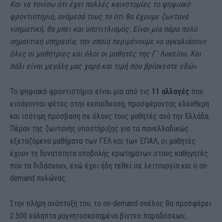
Και να τονίσω ότι έχει πολλές καινοτομίες το ψηφιακό
φροντιστήριο, ανάμεσά τους το ότι θα έχουμε ζωντανά
νοηματική, θα μπει και υποτιτλισμός. Είναι μία πάρα πολύ
σημαντική υπηρεσία, την οποία περιμένουμε να αγκαλιάσουν
όλες οι μαθήτριες και όλοι οι μαθητές της Γ΄ Λυκείου. Και
πάλι είναι μεγάλη μας χαρά και τιμή που βρίσκεστε εδώ»
.
Το ψηφιακό φροντιστήριο είναι μία από τις
11 αλλαγές
που
εισάγονται φέτος στην εκπαίδευση, προσφέροντας ελεύθερη
και ισότιμη πρόσβαση σε όλους τους μαθητές ανά την Ελλάδα.
Πέραν της ζωντανής υποστήριξης για τα πανελλαδικώς
εξεταζόμενα μαθήματα των ΓΕΛ και των ΕΠΑΛ, οι μαθητές
έχουν τη δυνατότητα υποβολής ερωτημάτων στους καθηγητές
που τα διδάσκουν, ενώ έχει ήδη τεθεί σε λειτουργία και ο on-
demand πυλώνας.
Στην πλήρη ανάπτυξή του, το on-demand σκέλος θα προσφέρει
2.500 εύληπτα μαγνητοσκοπημένα βίντεο παραδόσεων,