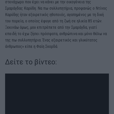
στενάχωρο που έχει να κάνει με την οικογένεια της
Σμαράγδας Καρύδη. Να πω συλλυπητήρια, προφανώς ο Ντίνος
Καρύδης ήταν εξαιρετικός ηθοποιός, αγαπημένος με τη δική
του πορεία, ο οποίος έφυγε από τη ζωή σε ηλικία 85 ετών.
Ξεκινάω όμως, μου επιτρέπετε από την Σμαράγδα, γιατί
επειδή το έχω ζήσει πρόσφατα, ανθρώπινα και μόνο θέλω να
της πω συλλυπητήρια. Ένας εξαιρετικός και γλυκύτατος
άνθρωπος» είπε η Φαίη Σκορδά.
Δείτε το βίντεο: