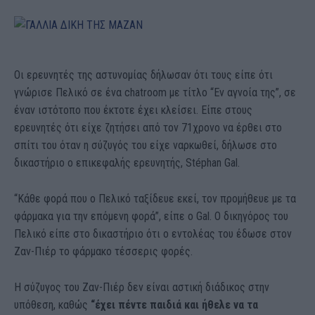
Οι ερευνητές της αστυνομίας δήλωσαν ότι τους είπε ότι
γνώρισε Πελικό σε ένα chatroom με τίτλο “Εν αγνοία της”, σε
έναν ιστότοπο που έκτοτε έχει κλείσει. Είπε στους
ερευνητές ότι είχε ζητήσει από τον 71χρονο να έρθει στο
σπίτι του όταν η σύζυγός του είχε ναρκωθεί, δήλωσε στο
δικαστήριο ο επικεφαλής ερευνητής, Stéphan Gal.
“Κάθε φορά που ο Πελικό ταξίδευε εκεί, τον προμήθευε με τα
φάρμακα για την επόμενη φορά”, είπε ο Gal. Ο δικηγόρος του
Πελικό είπε στο δικαστήριο ότι ο εντολέας του έδωσε στον
Ζαν-Πιέρ το φάρμακο τέσσερις φορές.
Η σύζυγος του Ζαν-Πιέρ δεν είναι αστική διάδικος στην
υπόθεση, καθώς
“έχει πέντε παιδιά και ήθελε να τα