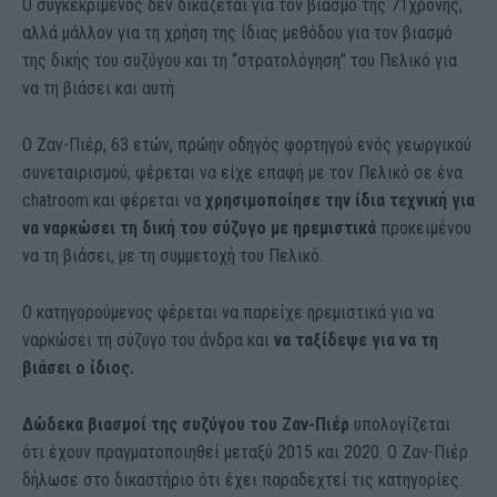
Ο συγκεκριμένος δεν δικάζεται για τον βιασμό της 71χρονης,
αλλά μάλλον για τη χρήση της ίδιας μεθόδου για τον βιασμό
της δικής του συζύγου και τη “στρατολόγηση” του Πελικό για
να τη βιάσει και αυτή.
Ο Ζαν-Πιέρ, 63 ετών, πρώην οδηγός φορτηγού ενός γεωργικού
συνεταιρισμού, φέρεται να είχε επαφή με τον Πελικό σε ένα
chatroom και φέρεται να
χρησιμοποίησε την ίδια τεχνική για
να ναρκώσει τη δική του σύζυγο με ηρεμιστικά
προκειμένου
να τη βιάσει, με τη συμμετοχή του Πελικό.
Ο κατηγορούμενος φέρεται να παρείχε ηρεμιστικά για να
ναρκώσει τη σύζυγο του άνδρα και
να ταξίδεψε για να τη
βιάσει ο ίδιος.
Δώδεκα βιασμοί της συζύγου του Ζαν-Πιέρ
υπολογίζεται
ότι έχουν πραγματοποιηθεί μεταξύ 2015 και 2020. Ο Ζαν-Πιέρ
δήλωσε στο δικαστήριο ότι έχει παραδεχτεί τις κατηγορίες.