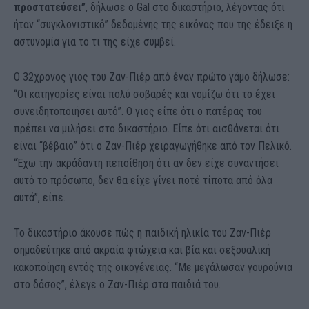
προστατεύσει”
, δήλωσε ο Gal στο δικαστήριο, λέγοντας ότι
ήταν “συγκλονιστικό” δεδομένης της εικόνας που της έδειξε η
αστυνομία για το τι της είχε συμβεί.
Ο 32χρονος γιος του Ζαν-Πιέρ από έναν πρώτο γάμο δήλωσε:
“Οι κατηγορίες είναι πολύ σοβαρές και νομίζω ότι το έχει
συνειδητοποιήσει αυτό”. Ο γιος είπε ότι ο πατέρας του
πρέπει να μιλήσει στο δικαστήριο. Είπε ότι αισθάνεται ότι
είναι “βέβαιο” ότι ο Ζαν-Πιέρ χειραγωγήθηκε από τον Πελικό.
“Έχω την ακράδαντη πεποίθηση ότι αν δεν είχε συναντήσει
αυτό το πρόσωπο, δεν θα είχε γίνει ποτέ τίποτα από όλα
αυτά”, είπε.
Το δικαστήριο άκουσε πώς η παιδική ηλικία του Ζαν-Πιέρ
σημαδεύτηκε από ακραία φτώχεια και βία και σεξουαλική
κακοποίηση εντός της οικογένειας. “Με μεγάλωσαν γουρούνια
στο δάσος”, έλεγε ο Ζαν-Πιέρ στα παιδιά του.