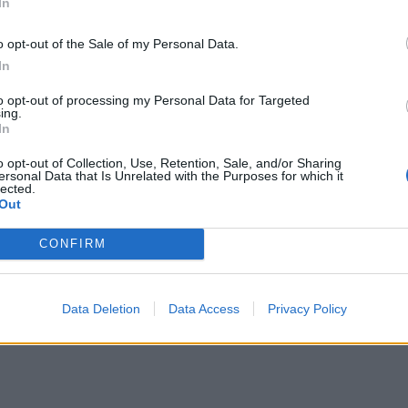
In
θηκε επίσης στην τιμολογιακή πολιτική και ο τρόπος υπολογισμού γ
εις δικτύων και των νέων παροχών και εφεξής θα εκτελούνται όλες
o opt-out of the Sale of my Personal Data.
ό την ΔΕΥΑΡ η οποία θα είναι πλέον υπεύθυνη για την αγορά των υλ
In
ρομέτρων.
to opt-out of processing my Personal Data for Targeted
ing.
In
o opt-out of Collection, Use, Retention, Sale, and/or Sharing
ersonal Data that Is Unrelated with the Purposes for which it
ίθηκε η εισήγηση του προέδρου της ΔΕΥΑΡ κ. Σωτήρη Βαγιανού για τη
lected.
εβαίωσης υδροδότησης ξενοδοχειακής μονάδας στη Νότια Ρόδο παρ
Out
χύσουν συγκεκριμένες προϋποθέσεις οι δικλείδες δικλείδων που θέ
CONFIRM
 απόφαση που αποτελεί τομή και διαφοροποιεί την μέχρι σήμερα
 παρόμοιων ζητημάτων, επιβεβαιώνοντας την αυστηρή πολιτική της
ην προστασία του υδάτινου πόρου αλλά και την αξιοπιστία και τη
Data Deletion
Data Access
Privacy Policy
ς δημοτικής επιχείρησης.