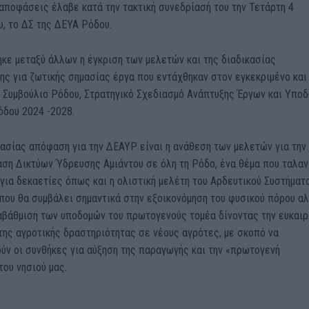
αποφάσεις έλαβε κατά την τακτική συνεδρίασή του την Τετάρτη 4
, το ΔΣ της ΔΕΥΑ Ρόδου.
κε μεταξύ άλλων η έγκριση των μελετών και της διαδικασίας
ς για ζωτικής σημασίας έργα που εντάχθηκαν στον εγκεκριμένο και
ό Συμβούλιο Ρόδου, Στρατηγικό Σχεδιασμό Ανάπτυξης Έργων και Υπο
όδου 2024 -2028.
ασίας απόφαση για την ΔΕΑΥΡ είναι η ανάθεση των μελετών για την
ση Δικτύων Ύδρευσης Αμιάντου σε όλη τη Ρόδο, ένα θέμα που ταλαν
 για δεκαετίες όπως και η ολιστική μελέτη του Αρδευτικού Συστήματ
που θα συμβάλει σημαντικά στην εξοικονόμηση του φυσικού πόρου α
αβάθμιση των υποδομών του πρωτογενούς τομέα δίνοντας την ευκαιρ
της αγροτικής δραστηριότητας σε νέους αγρότες, με σκοπό να
ύν οι συνθήκες για αύξηση της παραγωγής και την «πρωτογενή
του νησιού μας.