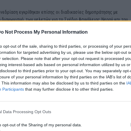
υνεδρίαση εγκρίθηκαν επίσης οι διαδικασίες δημοπράτησης με
 διαγωνισμό, των μελετών για το Σχέδιο Ασφάλειας Νερού και του
δίου ύδρευσης της Νήσου Ρόδου, όπως επίσης και η μελέτη και ο τρ
o Not Process My Personal Information
ης της ανανέωσης του στόλου της ΔΕΥΑΡ για την προμήθεια 24
 με την μέθοδο της λειτουργικής χρονομίσθωσης (LEASING) με δικα
to opt-out of the sale, sharing to third parties, or processing of your per
ν οχημάτων με τη λήξη της σύμβασης.
formation for targeted advertising by us, please use the below opt-out s
r selection. Please note that after your opt-out request is processed y
eing interest-based ads based on personal information utilized by us or
disclosed to third parties prior to your opt-out. You may separately opt-
losure of your personal information by third parties on the IAB’s list of
σημειωθεί επίσης πως ελήφθησαν αποφάσεις που σχετίζονται με την
. This information may also be disclosed by us to third parties on the
IA
 πολιτική και συγκεκριμένα της τεκμαρτής χρέωσης που πλέον θα
Participants
that may further disclose it to other third parties.
ι, όπως ο νόμος ορίζει, και η διαφορά της ποσότητας του νερού που
μεταξύ των κλινών και των ενδείξεων, σε ποσοστό 75% πληρότητας 
των καλοκαιρινών μηνών.
l Data Processing Opt Outs
o opt-out of the Sharing of my personal data.