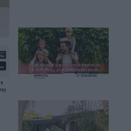
 η
σης