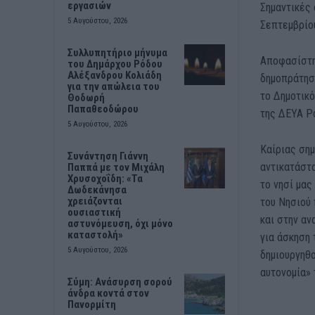
εργασιών
Σημαντικές 
5 Αυγούστου, 2026
Σεπτεμβρίου
Συλλυπητήριο μήνυμα
Αποφασίστη
του Δημάρχου Ρόδου
Αλέξανδρου Κολιάδη
δημοπράτηση
για την απώλεια του
το Δημοτικ
Θοδωρή
Παπαθεοδώρου
της ΔΕΥΑ Ρ
5 Αυγούστου, 2026
Καίριας σημ
Συνάντηση Γιάννη
αντικατάστα
Παππά με τον Μιχάλη
Χρυσοχοΐδη: «Τα
το νησί μας
Δωδεκάνησα
χρειάζονται
του Νησιού 
ουσιαστική
και στην αν
αστυνόμευση, όχι μόνο
καταστολή»
για άσκηση 
5 Αυγούστου, 2026
δημιουργηθο
αυτονομία» 
Σύμη: Ανάσυρση σορού
άνδρα κοντά στον
Πανορμίτη