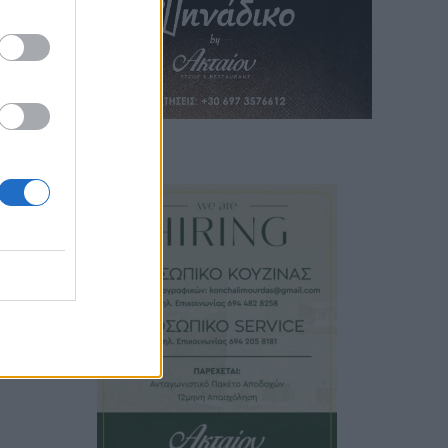
ια
 οι
ικών
 μη
ά
τει η