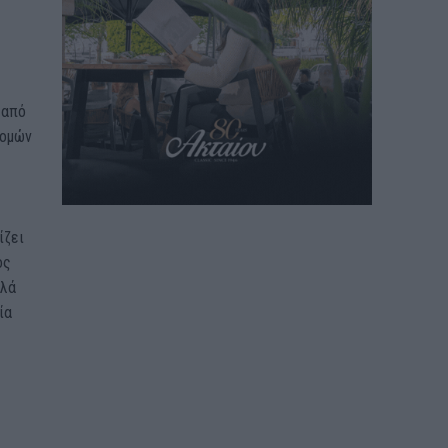
 από
δομών
ίζει
ος
λλά
ία