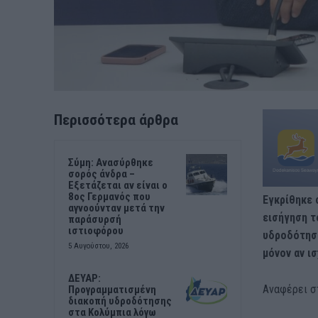
Περισσότερα άρθρα
Σύμη: Ανασύρθηκε
σορός άνδρα –
Εξετάζεται αν είναι ο
8ος Γερμανός που
Εγκρίθηκε 
αγνοούνταν μετά την
εισήγηση τ
παράσυρσή
ιστιοφόρου
υδροδότηση
5 Αυγούστου, 2026
μόνον αν ι
ΔΕΥΑΡ:
Αναφέρει στ
Προγραμματισμένη
διακοπή υδροδότησης
στα Κολύμπια λόγω