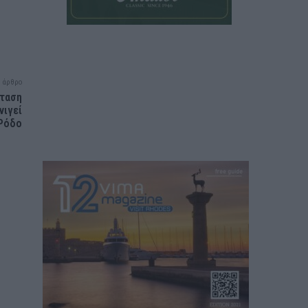
 άρθρο
σταση
νιγεί
Ρόδο