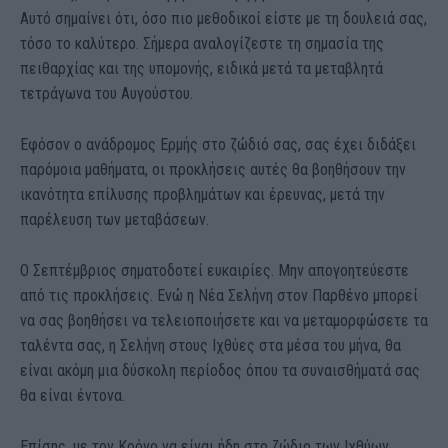
Αυτό σημαίνει ότι, όσο πιο μεθοδικοί είστε με τη δουλειά σας,
τόσο το καλύτερο. Σήμερα αναλογίζεστε τη σημασία της
πειθαρχίας και της υπομονής, ειδικά μετά τα μεταβλητά
τετράγωνα του Αυγούστου.
Εφόσον ο ανάδρομος Ερμής στο ζώδιό σας, σας έχει διδάξει
παρόμοια μαθήματα, οι προκλήσεις αυτές θα βοηθήσουν την
ικανότητα επίλυσης προβλημάτων και έρευνας, μετά την
παρέλευση των μεταβάσεων.
Ο Σεπτέμβριος σηματοδοτεί ευκαιρίες. Μην απογοητεύεστε
από τις προκλήσεις. Ενώ η Νέα Σελήνη στον Παρθένο μπορεί
να σας βοηθήσει να τελειοποιήσετε και να μεταμορφώσετε τα
ταλέντα σας, η Σελήνη στους Ιχθύες στα μέσα του μήνα, θα
είναι ακόμη μια δύσκολη περίοδος όπου τα συναισθήματά σας
θα είναι έντονα.
Επίσης, με τον Κρόνο να είναι ήδη στο ζώδιο των Ιχθύων,